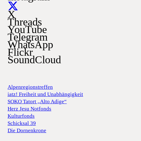
X
Threads
YouTube
Telegram
WhatsApp
Flickr
SoundCloud
Alpenregionstreffen
iatz! Freiheit und Unabhängigkeit
SOKO Tatort „Alto Adige“
Herz Jesu Notfonds
Kulturfonds
Schicksal 39
Die Dornenkrone