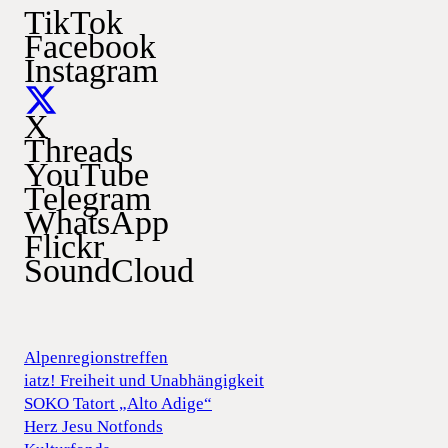
TikTok
Facebook
Instagram
X
Threads
YouTube
Telegram
WhatsApp
Flickr
SoundCloud
Alpenregionstreffen
iatz! Freiheit und Unabhängigkeit
SOKO Tatort „Alto Adige“
Herz Jesu Notfonds