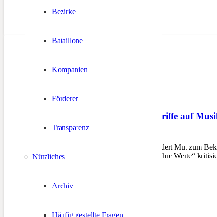
Bezirke
Bataillone
Kompanien
Förderer
Ungerechtfertigte Angriffe auf Mus
Transparenz
21. März 2013
Südtiroler Schützenbund fordert Mut zum Be
auch wegen dem Video „Wahre Werte“ kritisiert
Nützliches
Archiv
Häufig gestellte Fragen