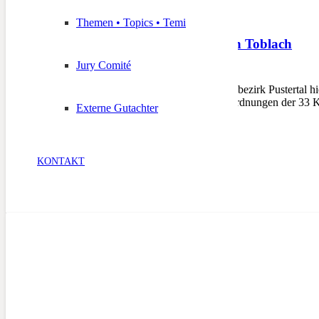
Themen • Topics • Temi
Bezirkstag Pustertal in Toblach
Jury Comité
18. März 2013
TOBLACH – Der Schützenbezirk Pustertal hiel
marschierten die Fahnenabordnungen der 33 K
Externe Gutachter
KONTAKT