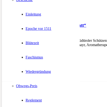
Einleitung
Seminar „Duftwerkstatt“
Epoche vor 1511
19. März 2013
BOZEN – Im Auftrag des Südtiroler Schützenb
Blütezeit
Die Referentin Bärbl Buchmayr, Aromatherape
Faschismus
Wiedergründung
Obwegs-Preis
Reglement