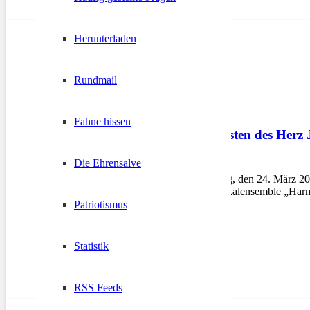
Herunterladen
Rundmail
Fahne hissen
Benefizkonzert zugunsten des Herz 
Die Ehrensalve
20. März 2013
MARGREID – Am Sonntag, den 24. März 2013 m
Jesu Notfonds statt. Das Vokalensemble „Ha
Patriotismus
Statistik
RSS Feeds