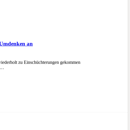
m Umdenken an
s wiederholt zu Einschüchterungen gekommen
FC…