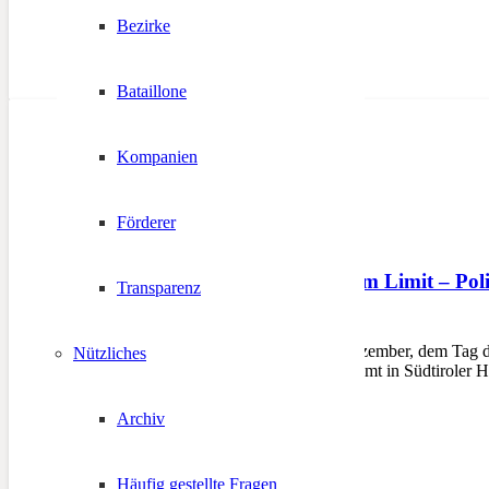
Bezirke
Bataillone
Kompanien
Förderer
Südtirols Ehrenamt am Limit – Polit
Transparenz
5. Dezember 2025
PARTSCHINS – Am 5. Dezember, dem Tag des Eh
Nützliches
unmissverständlich: „Ehrenamt in Südtiroler H
Archiv
Häufig gestellte Fragen