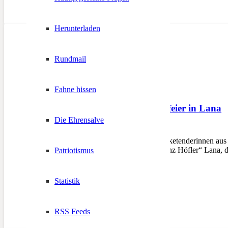
Herunterladen
Rundmail
Fahne hissen
Franz-Höfler-Gedenkfeier in Lana
Die Ehrensalve
23. November 2025
LANA – Schützen und Marketenderinnen aus ga
der Schützenkompanie „Franz Höfler“ Lana, 
Patriotismus
Statistik
RSS Feeds