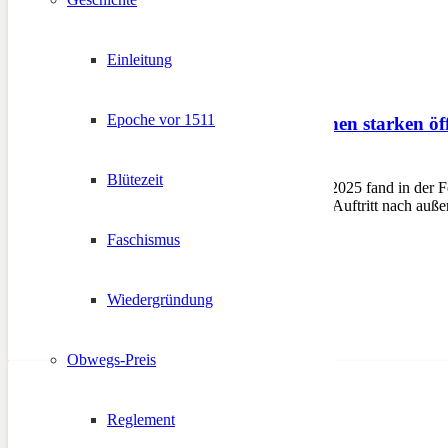
Einleitung
Epoche vor 1511
Medienseminar für einen starken öff
16. November 2025
Blütezeit
GAIS – Am 15. November 2025 fand in der Feu
zu stärken und den sicheren Auftritt nach au
Faschismus
Wiedergründung
Obwegs-Preis
Reglement