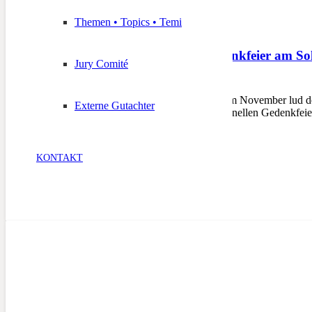
Themen • Topics • Temi
Seelensonntag – Gedenkfeier am So
Jury Comité
10. November 2025
MERAN – Wie jedes Jahr im November lud der 
Externe Gutachter
November 2025, zur traditionellen Gedenkfeier
KONTAKT