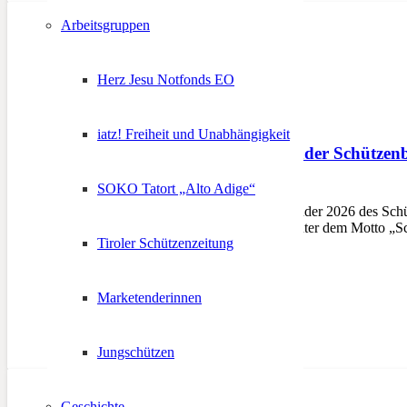
Arbeitsgruppen
Herz Jesu Notfonds EO
iatz! Freiheit und Unabhängigkeit
11 Jahre Bezirkskalender Schützenb
SOKO Tatort „Alto Adige“
19. November 2025
BOZEN – Der Bezirkskalender 2026 des Schütze
des Bezirks erhältlich ist. Unter dem Motto „
Tiroler Schützenzeitung
Marketenderinnen
Jungschützen
Geschichte