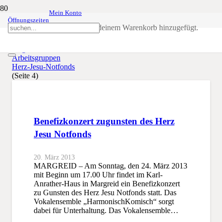
Mein Konto
Öffnungszeiten
Herz-Jesu-Notfonds
Produkt
wurde deinem Warenkorb hinzugefügt.
SSB
Allgemein
Arbeitsgruppen
Herz-Jesu-Notfonds
(Seite 4)
Benefizkonzert zugunsten des Herz
Jesu Notfonds
20. März 2013
MARGREID – Am Sonntag, den 24. März 2013
mit Beginn um 17.00 Uhr findet im Karl-
Anrather-Haus in Margreid ein Benefizkonzert
zu Gunsten des Herz Jesu Notfonds statt. Das
Vokalensemble „HarmonischKomisch“ sorgt
dabei für Unterhaltung. Das Vokalensemble…