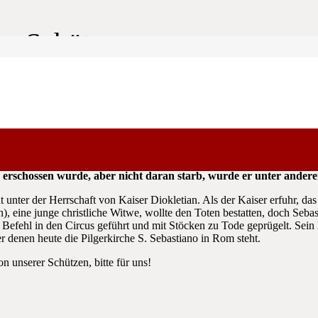
rer Schützen
dem Mittelalter und vor allem als Patron gegen die Pest verehrt.
len erschossen wurde, aber nicht daran starb, wurde er unter ande
unter der Herrschaft von Kaiser Diokletian. Als der Kaiser erfuhr, das
en), eine junge christliche Witwe, wollte den Toten bestatten, doch Se
f Befehl in den Circus geführt und mit Stöcken zu Tode geprügelt. S
 denen heute die Pilgerkirche S. Sebastiano in Rom steht.
n unserer Schützen, bitte für uns!