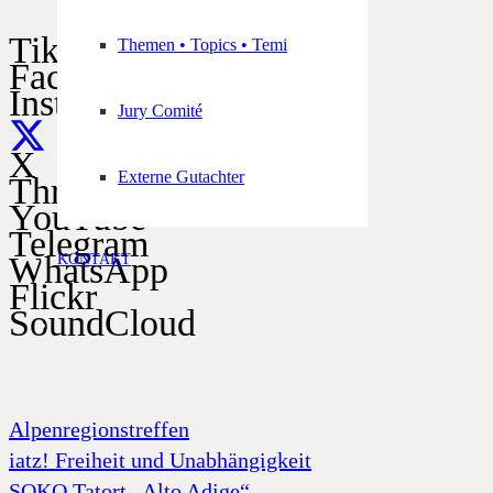
TikTok
Themen • Topics • Temi
Facebook
Instagram
Jury Comité
X
Externe Gutachter
Threads
YouTube
Telegram
WhatsApp
KONTAKT
Flickr
SoundCloud
Alpenregionstreffen
iatz! Freiheit und Unabhängigkeit
SOKO Tatort „Alto Adige“