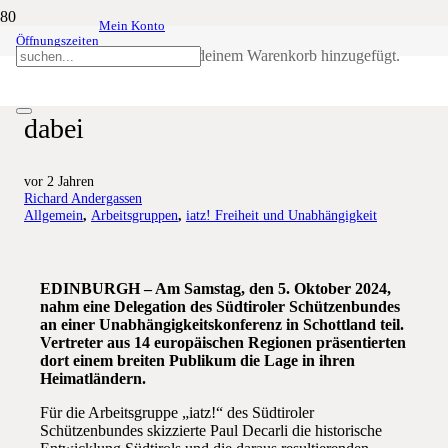
Mein Konto
Öffnungszeiten
Schottische Konferenz für mehr
Produkt
wurde deinem Warenkorb hinzugefügt.
Unabhängigkeit – Schützen mit
dabei
vor 2 Jahren
Richard Andergassen
Allgemein
,
Arbeitsgruppen
,
iatz! Freiheit und Unabhängigkeit
EDINBURGH – Am Samstag, den 5. Oktober 2024,
nahm eine Delegation des Südtiroler Schützenbundes
an einer Unabhängigkeitskonferenz in Schottland teil.
Vertreter aus 14 europäischen Regionen präsentierten
dort einem breiten Publikum die Lage in ihren
Heimatländern.
Für die Arbeitsgruppe „iatz!“ des Südtiroler
Schützenbundes skizzierte Paul Decarli die historische