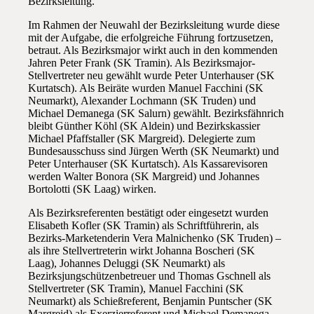
Bezirksleitung.
Im Rahmen der Neuwahl der Bezirksleitung wurde diese
mit der Aufgabe, die erfolgreiche Führung fortzusetzen,
betraut. Als Bezirksmajor wirkt auch in den kommenden
Jahren Peter Frank (SK Tramin). Als Bezirksmajor-
Stellvertreter neu gewählt wurde Peter Unterhauser (SK
Kurtatsch). Als Beiräte wurden Manuel Facchini (SK
Neumarkt), Alexander Lochmann (SK Truden) und
Michael Demanega (SK Salurn) gewählt. Bezirksfähnrich
bleibt Günther Köhl (SK Aldein) und Bezirkskassier
Michael Pfaffstaller (SK Margreid). Delegierte zum
Bundesausschuss sind Jürgen Werth (SK Neumarkt) und
Peter Unterhauser (SK Kurtatsch). Als Kassarevisoren
werden Walter Bonora (SK Margreid) und Johannes
Bortolotti (SK Laag) wirken.
Als Bezirksreferenten bestätigt oder eingesetzt wurden
Elisabeth Kofler (SK Tramin) als Schriftführerin, als
Bezirks-Marketenderin Vera Malnichenko (SK Truden) –
als ihre Stellvertreterin wirkt Johanna Boscheri (SK
Laag), Johannes Deluggi (SK Neumarkt) als
Bezirksjungschützenbetreuer und Thomas Gschnell als
Stellvertreter (SK Tramin), Manuel Facchini (SK
Neumarkt) als Schießreferent, Benjamin Puntscher (SK
Margreid) als Exerzierreferent und Michael Demanega