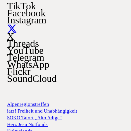
TikTok
Facebook
Instagram
X
Threads
YouTube
Telegram
WhatsApp
Flickr
SoundCloud
Alpenregionstreffen
iatz! Freiheit und Unabhängigkeit
SOKO Tatort „Alto Adige“
Herz Jesu Notfonds