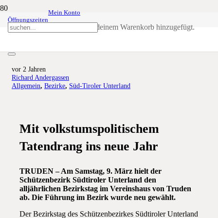
Mein Konto
Öffnungszeiten
Schützenbezirk Süd-Tiroler
Produkt
wurde deinem Warenkorb hinzugefügt.
Unterland wählt neue Führung
vor 2 Jahren
Richard Andergassen
Allgemein
,
Bezirke
,
Süd-Tiroler Unterland
Mit volkstumspolitischem
Tatendrang ins neue Jahr
TRUDEN – Am Samstag, 9. März hielt der
Schützenbezirk Südtiroler Unterland den
alljährlichen Bezirkstag im Vereinshaus von Truden
ab. Die Führung im Bezirk wurde neu gewählt.
Der Bezirkstag des Schützenbezirkes Südtiroler Unterland