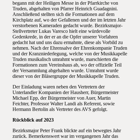
begann mit der Heiligen Messe in der Pfarrkirche von
Truden, abgehalten von Pfarrer Heinrich Guadagnini.
Anschließend stellten sich die Formationen auf dem
Kirchplatz auf, wo der Gefallenen und der im letzten Jahr
verstorbenen Kameraden gedacht wurde. Bezirksmajor-
Stellvertreter Lukas Varesco hielt eine würdevolle
Gedenkrede, in der er an die Opfer unserer Vorfahren
gedacht hat und uns dazu ermahnte, diese als Vorbild zu
nehmen. Nach der Ehrensalve der Ehrenkompanie Truden
und der Kranzniederlegung, welche von der Musikkapelle
Truden musikalisch umrahmt wurde, marschierten die
Formationen zum Vereinshaus ab, wo der offizielle Teil
der Versammlung abgehalten wurde. Umrahmt wurde
dieser von der Bläsergruppe der Musikkapelle Truden.
Der Einladung waren neben den Vertretern der
Unterlandler Kompanien der Hausherr, Bürgermeister
Michael Epp, der Bürgermeister von Auer, Martin
Feichter, Professor Walter Landi als Referent, sowie
Hermann Bertolin als Vertreter des AVS gefolgt.
Rückblick auf 2023
Bezirksmajor Peter Frank blickte auf ein bewegtes Jahr
zurück. Bemerkenswert war im vergangenen Jahr das