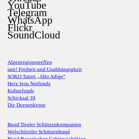
YouTube
Telegram
WhatsApp
Flickr
SoundCloud
Alpenregionstreffen
iatz! Freiheit und Unabhängigkeit
SOKO Tatort „Alto Adige“
Herz Jesu Notfonds
Kulturfonds
Schicksal 39
Die Dornenkrone
Bund Tiroler Schützenkompanien
Welschtiroler Schützenbund
Bund Bayerischen Gebirgsschützen