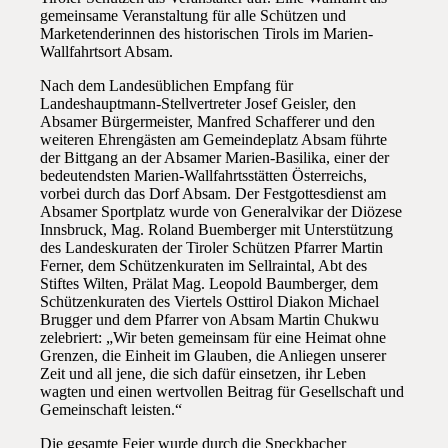
gemeinsame Veranstaltung für alle Schützen und
Marketenderinnen des historischen Tirols im Marien-
Wallfahrtsort Absam.
Nach dem Landesüblichen Empfang für
Landeshauptmann-Stellvertreter Josef Geisler, den
Absamer Bürgermeister, Manfred Schafferer und den
weiteren Ehrengästen am Gemeindeplatz Absam führte
der Bittgang an der Absamer Marien-Basilika, einer der
bedeutendsten Marien-Wallfahrtsstätten Österreichs,
vorbei durch das Dorf Absam. Der Festgottesdienst am
Absamer Sportplatz wurde von Generalvikar der Diözese
Innsbruck, Mag. Roland Buemberger mit Unterstützung
des Landeskuraten der Tiroler Schützen Pfarrer Martin
Ferner, dem Schützenkuraten im Sellraintal, Abt des
Stiftes Wilten, Prälat Mag. Leopold Baumberger, dem
Schützenkuraten des Viertels Osttirol Diakon Michael
Brugger und dem Pfarrer von Absam Martin Chukwu
zelebriert: „Wir beten gemeinsam für eine Heimat ohne
Grenzen, die Einheit im Glauben, die Anliegen unserer
Zeit und all jene, die sich dafür einsetzen, ihr Leben
wagten und einen wertvollen Beitrag für Gesellschaft und
Gemeinschaft leisten.“
Die gesamte Feier wurde durch die Speckbacher