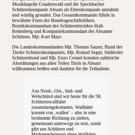
Musikkapelle Gnadenwald und die Speckbacher
Schützenkompanie Absam als Ehrenkompanie umrahmt
und würdig gestaltet. Das Gesamtkommando führte in
bewährter Form der Bundesgeschäftsführer,
Bezirkskommandant des Schützenbezirkes Hall-
Rettenberg und Kompaniekommandant der Absamer
Schützen, Mjr. Kurt Mayr.
Die Landeskommandanten Mjr. Thomas Saurer, Bund der
Tiroler Schützenkompanien, Mjr. Roland Seppi, Südtiroler
Schützenbund und Mjr. Enzo Cestari konnten zahlreiche
Abordnungen aus allen Teilen Tirols in Absam
willkommen heißen und dankten für die Teilnahme.
Aus Nord-, Ost-, Süd- und
Welschtirol sind wir heute für die 58.
Schützenwallfahrt
zusammengekommen. Wallfahrt
kommt von ‚wallen‘ – also in eine
bestimmte Richtung zu ziehen,
gemeinsam unterwegs zu sein, somit
gibt uns Schützen und
Marketenderinnen diese Wallfahrt