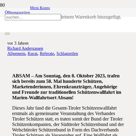
Mein Konto
Öffnungszeiten
Heimat ohne Grenzen, Einheit im
Produkt
wurde deinem Warenkorb hinzugefügt.
Glauben
vor 3 Jahren
Richard Andergassen
Allgemein
,
Kurat
,
Referate
,
Schlagzeilen
ABSAM – Am Sonntag, den 8. Oktober 2023, trafen
sich bereits zum 58. Mal hunderte Schützen,
Marketenderinnen, Ehrenkranzträger, Angehörige
und Freunde zur traditionellen Schützenwallfahrt im
Marien-Wallfahrtsort Absam!
Dieses Jahr fand die Gesamt-Tiroler Schützenwallfahrt
erstmals als gemeinsame Veranstaltung des Verbandes
Tiroler Schützen statt, es traten somit der Bund der Tiroler
Schützenkompanien, der Südtiroler Schützenbund und der
Welschtiroler Schützenbund in Form des Dachverbands
Tiroler Schützen als Veranstalter auf. Eine Wallfahrt als