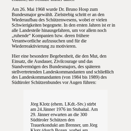
Am 26. Mai 1968 wurde Dr. Bruno Hosp zum
Bundesmajor gewählt. Zielstrebig schritt er an den
Wiederaufbau des Schützenwesens, wobei er vielen
Schwierigkeiten begegnete. In den ersten Jahren ist er in
alle Landesteile hinausgefahren, um vor allem noch
„ruhende“ Kompanien bzw. deren frühere
Verantwortliche aufzusuchen und für die
Wiederreaktivierung zu motivieren.
Hier eine besondere Begebenheit, die den Mut, den
Einsatz, die Ausdauer, Zivilcourage und das
Standvermögen des Bundesmajors, des späteren
stellvertretenden Landeskommandanten und schließlich
des Landeskommandanten (von 1984 bis 1989) des
Südtiroler Schützenbundes vor Augen führen:
Jörg Klotz (ehem. LKdt.-Stv.) stirbt
am 24.Jänner 1976 im Stubaital. Am
29. Jänner erwarten an die 300
Südtiroler Schützen den
Trauerkondukt am Brenner, um Jörg
Klotz (durch Bozen, vorbei am