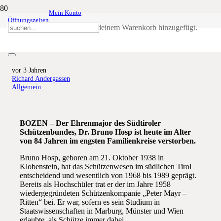
Mein Konto
Öffnungszeiten
Ehrenmajor Dr. Bruno Hosp
Produkt
wurde deinem Warenkorb hinzugefügt.
verstorben
vor 3 Jahren
Richard Andergassen
Allgemein
BOZEN – Der Ehrenmajor des Südtiroler
Schützenbundes, Dr. Bruno Hosp ist heute im Alter
von 84 Jahren im engsten Familienkreise verstorben.
Bruno Hosp, geboren am 21. Oktober 1938 in
Klobenstein, hat das Schützenwesen im südlichen Tirol
entscheidend und wesentlich von 1968 bis 1989 geprägt.
Bereits als Hochschüler trat er der im Jahre 1958
wiedergegründeten Schützenkompanie „Peter Mayr –
Ritten“ bei. Er war, sofern es sein Studium in
Staatswissenschaften in Marburg, Münster und Wien
erlaubte, als Schütze immer dabei.