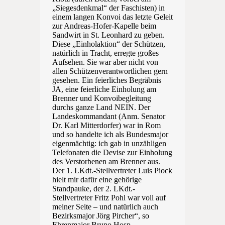
„Siegesdenkmal“ der Faschisten) in
einem langen Konvoi das letzte Geleit
zur Andreas-Hofer-Kapelle beim
Sandwirt in St. Leonhard zu geben.
Diese „Einholaktion“ der Schützen,
natürlich in Tracht, erregte großes
Aufsehen. Sie war aber nicht von
allen Schützenverantwortlichen gern
gesehen. Ein feierliches Begräbnis
JA, eine feierliche Einholung am
Brenner und Konvoibegleitung
durchs ganze Land NEIN. Der
Landeskommandant (Anm. Senator
Dr. Karl Mitterdorfer) war in Rom
und so handelte ich als Bundesmajor
eigenmächtig: ich gab in unzähligen
Telefonaten die Devise zur Einholung
des Verstorbenen am Brenner aus.
Der 1. LKdt.-Stellvertreter Luis Piock
hielt mir dafür eine gehörige
Standpauke, der 2. LKdt.-
Stellvertreter Fritz Pohl war voll auf
meiner Seite – und natürlich auch
Bezirksmajor Jörg Pircher“, so
Ehrenmajor Bruno Hosp.