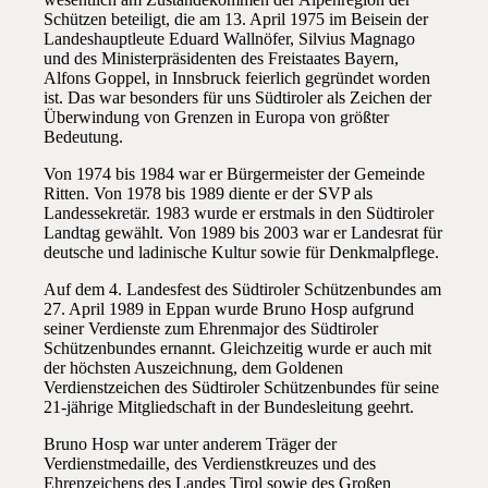
Schützen beteiligt, die am 13. April 1975 im Beisein der
Landeshauptleute Eduard Wallnöfer, Silvius Magnago
und des Ministerpräsidenten des Freistaates Bayern,
Alfons Goppel, in Innsbruck feierlich gegründet worden
ist. Das war besonders für uns Südtiroler als Zeichen der
Überwindung von Grenzen in Europa von größter
Bedeutung.
Von 1974 bis 1984 war er Bürgermeister der Gemeinde
Ritten. Von 1978 bis 1989 diente er der SVP als
Landessekretär. 1983 wurde er erstmals in den Südtiroler
Landtag gewählt. Von 1989 bis 2003 war er Landesrat für
deutsche und ladinische Kultur sowie für Denkmalpflege.
Auf dem 4. Landesfest des Südtiroler Schützenbundes am
27. April 1989 in Eppan wurde Bruno Hosp aufgrund
seiner Verdienste zum Ehrenmajor des Südtiroler
Schützenbundes ernannt. Gleichzeitig wurde er auch mit
der höchsten Auszeichnung, dem Goldenen
Verdienstzeichen des Südtiroler Schützenbundes für seine
21-jährige Mitgliedschaft in der Bundesleitung geehrt.
Bruno Hosp war unter anderem Träger der
Verdienstmedaille, des Verdienstkreuzes und des
Ehrenzeichens des Landes Tirol sowie des Großen