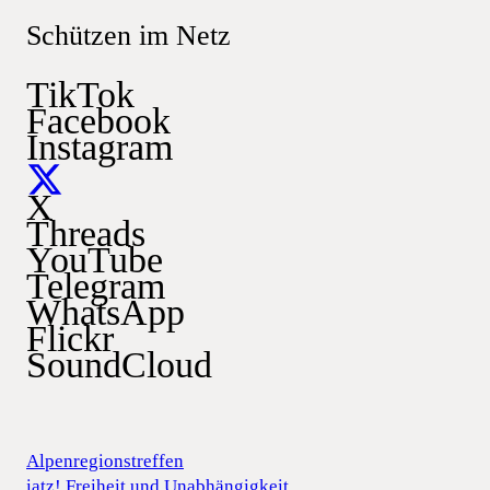
Schützen im Netz
TikTok
Facebook
Instagram
X
Threads
YouTube
Telegram
WhatsApp
Flickr
SoundCloud
Alpenregionstreffen
iatz! Freiheit und Unabhängigkeit