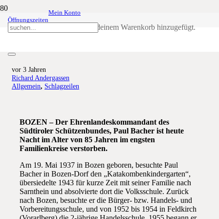
Mein Konto
Öffnungszeiten
Ehrenlandeskommandant Paul
Produkt
wurde deinem Warenkorb hinzugefügt.
Bacher verstorben
vor 3 Jahren
Richard Andergassen
Allgemein
,
Schlagzeilen
BOZEN – Der Ehrenlandeskommandant des
Südtiroler Schützenbundes, Paul Bacher ist heute
Nacht im Alter von 85 Jahren im engsten
Familienkreise verstorben.
Am 19. Mai 1937 in Bozen geboren, besuchte Paul
Bacher in Bozen-Dorf den „Katakombenkindergarten“,
übersiedelte 1943 für kurze Zeit mit seiner Familie nach
Sarnthein und absolvierte dort die Volksschule. Zurück
nach Bozen, besuchte er die Bürger- bzw. Handels- und
Vorbereitungsschule, und von 1952 bis 1954 in Feldkirch
(Vorarlberg) die 2-jährige Handelsschule. 1955 begann er