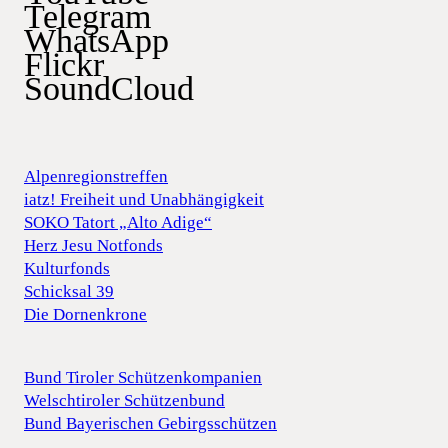
Telegram
WhatsApp
Flickr
SoundCloud
Alpenregionstreffen
iatz! Freiheit und Unabhängigkeit
SOKO Tatort „Alto Adige“
Herz Jesu Notfonds
Kulturfonds
Schicksal 39
Die Dornenkrone
Bund Tiroler Schützenkompanien
Welschtiroler Schützenbund
Bund Bayerischen Gebirgsschützen