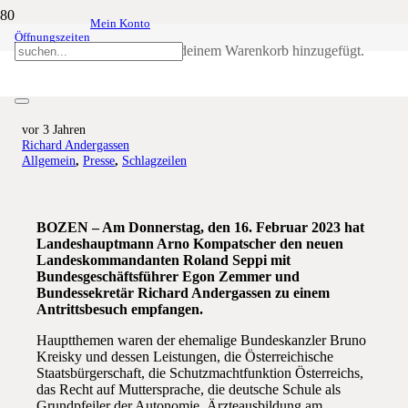
Mein Konto
Öffnungszeiten
Schützenführung trifft
Produkt
wurde deinem Warenkorb hinzugefügt.
Landeshauptmann Kompatscher
vor 3 Jahren
Richard Andergassen
Allgemein
,
Presse
,
Schlagzeilen
BOZEN – Am Donnerstag, den 16. Februar 2023 hat
Landeshauptmann Arno Kompatscher den neuen
Landeskommandanten Roland Seppi mit
Bundesgeschäftsführer Egon Zemmer und
Bundessekretär Richard Andergassen zu einem
Antrittsbesuch empfangen.
Hauptthemen waren der ehemalige Bundeskanzler Bruno
Kreisky und dessen Leistungen, die Österreichische
Staatsbürgerschaft, die Schutzmachtfunktion Österreichs,
das Recht auf Muttersprache, die deutsche Schule als
Grundpfeiler der Autonomie, Ärzteausbildung am