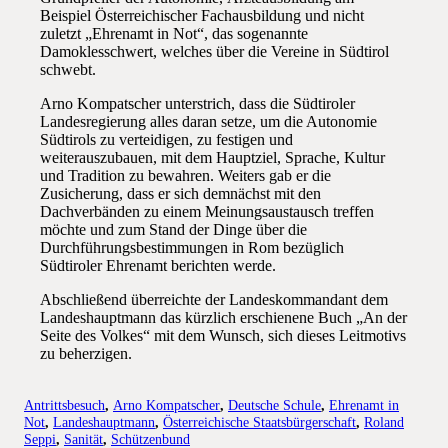
Beispiel Österreichischer Fachausbildung und nicht
zuletzt „Ehrenamt in Not“, das sogenannte
Damoklesschwert, welches über die Vereine in Südtirol
schwebt.
Arno Kompatscher unterstrich, dass die Südtiroler
Landesregierung alles daran setze, um die Autonomie
Südtirols zu verteidigen, zu festigen und
weiterauszubauen, mit dem Hauptziel, Sprache, Kultur
und Tradition zu bewahren. Weiters gab er die
Zusicherung, dass er sich demnächst mit den
Dachverbänden zu einem Meinungsaustausch treffen
möchte und zum Stand der Dinge über die
Durchführungsbestimmungen in Rom bezüglich
Südtiroler Ehrenamt berichten werde.
Abschließend überreichte der Landeskommandant dem
Landeshauptmann das kürzlich erschienene Buch „An der
Seite des Volkes“ mit dem Wunsch, sich dieses Leitmotivs
zu beherzigen.
Antrittsbesuch
,
Arno Kompatscher
,
Deutsche Schule
,
Ehrenamt in
Not
,
Landeshauptmann
,
Österreichische Staatsbürgerschaft
,
Roland
Seppi
,
Sanität
,
Schützenbund