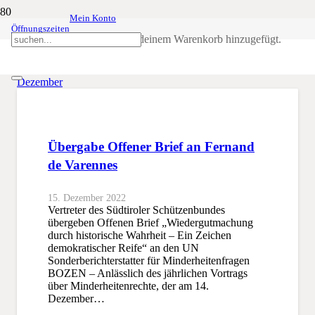
Mein Konto
Öffnungszeiten
Monat:
Dezember 2022
Produkt
wurde deinem Warenkorb hinzugefügt.
SSB
2022
Dezember
Übergabe Offener Brief an Fernand
de Varennes
15. Dezember 2022
Vertreter des Südtiroler Schützenbundes
übergeben Offenen Brief „Wiedergutmachung
durch historische Wahrheit – Ein Zeichen
demokratischer Reife“ an den UN
Sonderberichterstatter für Minderheitenfragen
BOZEN – Anlässlich des jährlichen Vortrags
über Minderheitenrechte, der am 14.
Dezember…