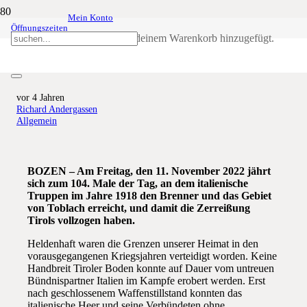
Mein Konto
Öffnungszeiten
11. November: Das Land Tirol in
Produkt
wurde deinem Warenkorb hinzugefügt.
Trauer
vor 4 Jahren
Richard Andergassen
Allgemein
BOZEN – Am Freitag, den 11. November 2022 jährt
sich zum 104. Male der Tag, an dem italienische
Truppen im Jahre 1918 den Brenner und das Gebiet
von Toblach erreicht, und damit die Zerreißung
Tirols vollzogen haben.
Heldenhaft waren die Grenzen unserer Heimat in den
vorausgegangenen Kriegsjahren verteidigt worden. Keine
Handbreit Tiroler Boden konnte auf Dauer vom untreuen
Bündnispartner Italien im Kampfe erobert werden. Erst
nach geschlossenem Waffenstillstand konnten das
italienische Heer und seine Verbündeten ohne