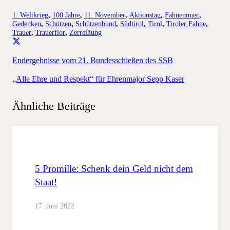
1. Weltkrieg
,
100 Jahre
,
11. November
,
Aktionstag
,
Fahnenmast
,
Gedenken
,
Schützen
,
Schützenbund
,
Südtirol
,
Tirol
,
Tiroler Fahne
,
Trauer
,
Trauerflor
,
Zerreißung
Endergebnisse vom 21. Bundesschießen des SSB
„Alle Ehre und Respekt“ für Ehrenmajor Sepp Kaser
Ähnliche Beiträge
5 Promille: Schenk dein Geld nicht dem
Staat!
17. Juni 2022