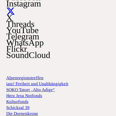
Instagram
X
Threads
YouTube
Telegram
WhatsApp
Flickr
SoundCloud
Alpenregionstreffen
iatz! Freiheit und Unabhängigkeit
SOKO Tatort „Alto Adige“
Herz Jesu Notfonds
Kulturfonds
Schicksal 39
Die Dornenkrone