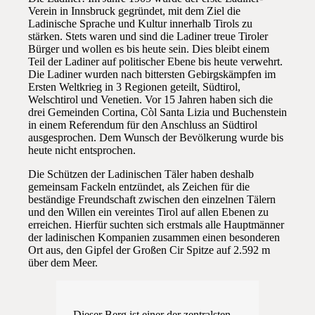
Verein in Innsbruck gegründet, mit dem Ziel die
Ladinische Sprache und Kultur innerhalb Tirols zu
stärken. Stets waren und sind die Ladiner treue Tiroler
Bürger und wollen es bis heute sein. Dies bleibt einem
Teil der Ladiner auf politischer Ebene bis heute verwehrt.
Die Ladiner wurden nach bittersten Gebirgskämpfen im
Ersten Weltkrieg in 3 Regionen geteilt, Südtirol,
Welschtirol und Venetien. Vor 15 Jahren haben sich die
drei Gemeinden Cortina, Còl Santa Lizia und Buchenstein
in einem Referendum für den Anschluss an Südtirol
ausgesprochen. Dem Wunsch der Bevölkerung wurde bis
heute nicht entsprochen.
Die Schützen der Ladinischen Täler haben deshalb
gemeinsam Fackeln entzündet, als Zeichen für die
beständige Freundschaft zwischen den einzelnen Tälern
und den Willen ein vereintes Tirol auf allen Ebenen zu
erreichen. Hierfür suchten sich erstmals alle Hauptmänner
der ladinischen Kompanien zusammen einen besonderen
Ort aus, den Gipfel der Großen Cir Spitze auf 2.592 m
über dem Meer.
Dieser Berg ist einer der zentralsten