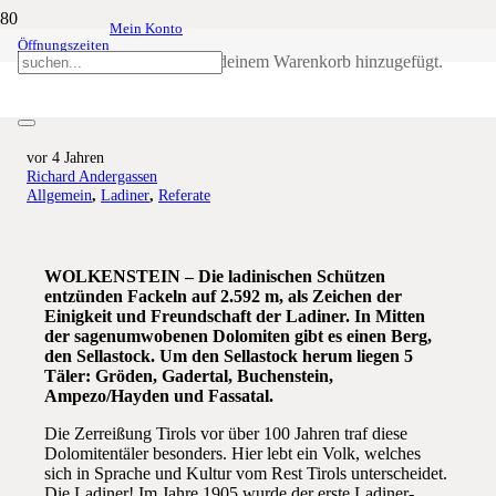
Mein Konto
Öffnungszeiten
Die Flamme der Freundschaft der
Produkt
wurde deinem Warenkorb hinzugefügt.
Ladinischen Schützen, sie brennt!
vor 4 Jahren
Richard Andergassen
Allgemein
,
Ladiner
,
Referate
WOLKENSTEIN – Die ladinischen Schützen
entzünden Fackeln auf 2.592 m, als Zeichen der
Einigkeit und Freundschaft der Ladiner. In Mitten
der sagenumwobenen Dolomiten gibt es einen Berg,
den Sellastock. Um den Sellastock herum liegen 5
Täler: Gröden, Gadertal, Buchenstein,
Ampezo/Hayden und Fassatal.
Die Zerreißung Tirols vor über 100 Jahren traf diese
Dolomitentäler besonders. Hier lebt ein Volk, welches
sich in Sprache und Kultur vom Rest Tirols unterscheidet.
Die Ladiner! Im Jahre 1905 wurde der erste Ladiner-