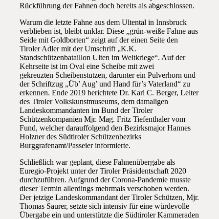
Rückführung der Fahnen doch bereits als abgeschlossen.
Warum die letzte Fahne aus dem Ultental in Innsbruck
verblieben ist, bleibt unklar. Diese „grün-weiße Fahne aus
Seide mit Goldborten“ zeigt auf der einen Seite den
Tiroler Adler mit der Umschrift „K.K.
Standschützenbataillon Ulten im Weltkriege“. Auf der
Kehrseite ist im Oval eine Scheibe mit zwei
gekreuzten Scheibenstutzen, darunter ein Pulverhorn und
der Schriftzug „Üb’ Aug’ und Hand für’s Vaterland“ zu
erkennen. Ende 2019 berichtete Dr. Karl C. Berger, Leiter
des Tiroler Volkskunstmuseums, dem damaligen
Landeskommandanten im Bund der Tiroler
Schützenkompanien Mjr. Mag. Fritz Tiefenthaler vom
Fund, welcher darauffolgend den Bezirksmajor Hannes
Holzner des Südtiroler Schützenbezirks
Burggrafenamt/Passeier informierte.
Schließlich war geplant, diese Fahnenübergabe als
Euregio-Projekt unter der Tiroler Präsidentschaft 2020
durchzuführen. Aufgrund der Corona-Pandemie musste
dieser Termin allerdings mehrmals verschoben werden.
Der jetzige Landeskommandant der Tiroler Schützen, Mjr.
Thomas Saurer, setzte sich intensiv für eine würdevolle
Übergabe ein und unterstützte die Südtiroler Kammeraden