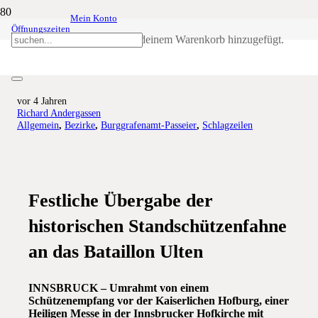
Mein Konto
Öffnungszeiten
Ultner Standschützenfahne kehrt
Produkt
wurde deinem Warenkorb hinzugefügt.
heim
vor 4 Jahren
Richard Andergassen
Allgemein
,
Bezirke
,
Burggrafenamt-Passeier
,
Schlagzeilen
Festliche Übergabe der
historischen Standschützenfahne
an das Bataillon Ulten
INNSBRUCK – Umrahmt von einem
Schützenempfang vor der Kaiserlichen Hofburg, einer
Heiligen Messe in der Innsbrucker Hofkirche mit