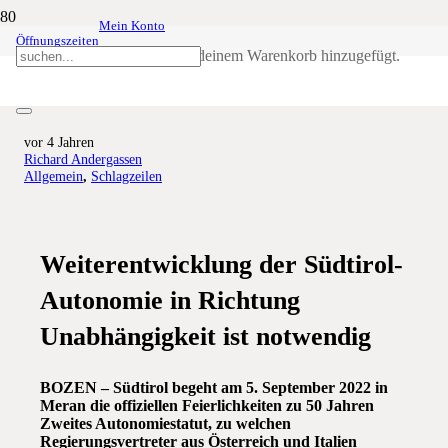
Mein Konto
Öffnungszeiten
Autonomiestatut wurde unter
Produkt
wurde deinem Warenkorb hinzugefügt.
hohen Opfern erkämpft
vor 4 Jahren
Richard Andergassen
Allgemein
,
Schlagzeilen
Weiterentwicklung der Südtirol-
Autonomie in Richtung
Unabhängigkeit ist notwendig
BOZEN – Südtirol begeht am 5. September 2022 in
Meran die offiziellen Feierlichkeiten zu 50 Jahren
Zweites Autonomiestatut, zu welchen
Regierungsvertreter aus Österreich und Italien