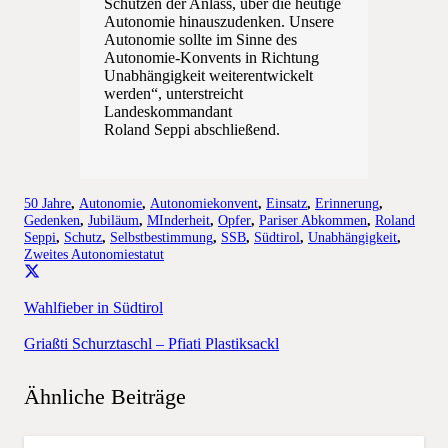
Schützen der Anlass, über die heutige
Autonomie hinauszudenken. Unsere
Autonomie sollte im Sinne des
Autonomie-Konvents in Richtung
Unabhängigkeit weiterentwickelt
werden“, unterstreicht
Landeskommandant
Roland Seppi abschließend.
50 Jahre
,
Autonomie
,
Autonomiekonvent
,
Einsatz
,
Erinnerung
,
Gedenken
,
Jubiläum
,
MInderheit
,
Opfer
,
Pariser Abkommen
,
Roland
Seppi
,
Schutz
,
Selbstbestimmung
,
SSB
,
Südtirol
,
Unabhängigkeit
,
Zweites Autonomiestatut
Wahlfieber in Südtirol
Griaßti Schurztaschl – Pfiati Plastiksackl
Ähnliche Beiträge