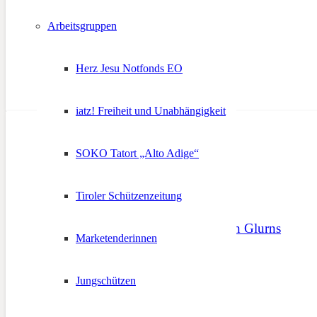
16. Januar 2025
Arbeitsgruppen
Herz Jesu Notfonds EO
iatz! Freiheit und Unabhängigkeit
SOKO Tatort „Alto Adige“
Tiroler Schützenzeitung
Bezirkstag Vinschgau in Glurns
Marketenderinnen
26. März 2024
Jungschützen