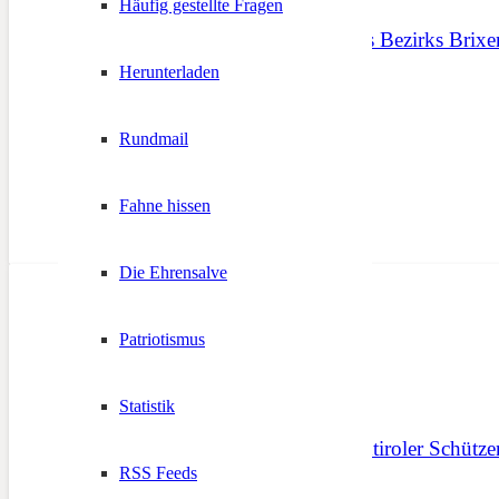
Häufig gestellte Fragen
Jungschützenrodeln des Bezirks Brixe
Herunterladen
4. März 2012
Rundmail
Fahne hissen
Die Ehrensalve
Patriotismus
Statistik
Stellungnahme des Südtiroler Schütz
RSS Feeds