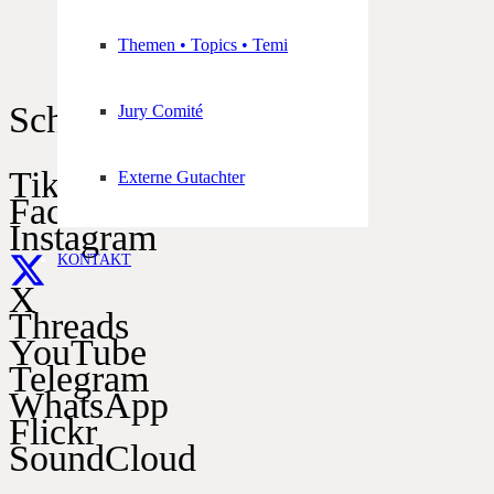
Themen • Topics • Temi
Schützen im Netz
Jury Comité
TikTok
Externe Gutachter
Facebook
Instagram
KONTAKT
X
Threads
YouTube
Telegram
WhatsApp
Flickr
SoundCloud