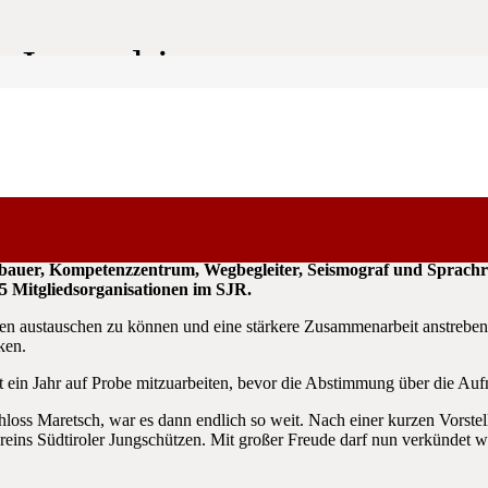
r Jugendring
on der Kinder- und Jugendorganisationen Südtirols und ist als I
nbauer, Kompetenzzentrum, Wegbegleiter, Seismograf und Sprachroh
15 Mitgliedsorganisationen im SJR.
en austauschen zu können und eine stärkere Zusammenarbeit anstrebend
ken.
t ein Jahr auf Probe mitzuarbeiten, bevor die Abstimmung über die Auf
loss Maretsch, war es dann endlich so weit. Nach einer kurzen Vorste
eins Südtiroler Jungschützen. Mit großer Freude darf nun verkündet 