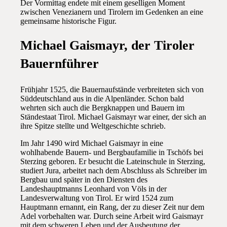
Der Vormittag endete mit einem geselligen Moment
zwischen Venezianern und Tirolern im Gedenken an eine
gemeinsame historische Figur.
Michael Gaismayr, der Tiroler
Bauernführer
Frühjahr 1525, die Bauernaufstände verbreiteten sich von
Süddeutschland aus in die Alpenländer. Schon bald
wehrten sich auch die Bergknappen und Bauern im
Ständestaat Tirol. Michael Gaismayr war einer, der sich an
ihre Spitze stellte und Weltgeschichte schrieb.
Im Jahr 1490 wird Michael Gaismayr in eine
wohlhabende Bauern- und Bergbaufamilie in Tschöfs bei
Sterzing geboren. Er besucht die Lateinschule in Sterzing,
studiert Jura, arbeitet nach dem Abschluss als Schreiber im
Bergbau und später in den Diensten des
Landeshauptmanns Leonhard von Völs in der
Landesverwaltung von Tirol. Er wird 1524 zum
Hauptmann ernannt, ein Rang, der zu dieser Zeit nur dem
Adel vorbehalten war. Durch seine Arbeit wird Gaismayr
mit dem schweren Leben und der Ausbeutung der