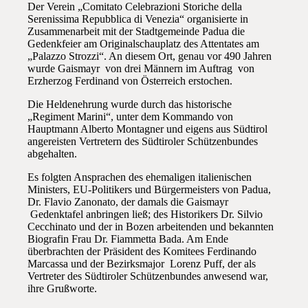
Der Verein „Comitato Celebrazioni Storiche della
Serenissima Repubblica di Venezia“ organisierte in
Zusammenarbeit mit der Stadtgemeinde Padua die
Gedenkfeier am Originalschauplatz des Attentates am
„Palazzo Strozzi“. An diesem Ort, genau vor 490 Jahren
wurde Gaismayr von drei Männern im Auftrag von
Erzherzog Ferdinand von Österreich erstochen.
Die Heldenehrung wurde durch das historische
„Regiment Marini“, unter dem Kommando von
Hauptmann Alberto Montagner und eigens aus Südtirol
angereisten Vertretern des Südtiroler Schützenbundes
abgehalten.
Es folgten Ansprachen des ehemaligen italienischen
Ministers, EU-Politikers und Bürgermeisters von Padua,
Dr. Flavio Zanonato, der damals die Gaismayr
Gedenktafel anbringen ließ; des Historikers Dr. Silvio
Cecchinato und der in Bozen arbeitenden und bekannten
Biografin Frau Dr. Fiammetta Bada. Am Ende
überbrachten der Präsident des Komitees Ferdinando
Marcassa und der Bezirksmajor Lorenz Puff, der als
Vertreter des Südtiroler Schützenbundes anwesend war,
ihre Grußworte.