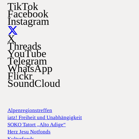
TikTok
Facebook
Instagram
X
Threads
YouTube
Telegram
WhatsApp
Flickr
SoundCloud
Alpenregionstreffen
iatz! Freiheit und Unabhängigkeit
SOKO Tatort „Alto Adige“
Herz Jesu Notfonds
Kulturfonds