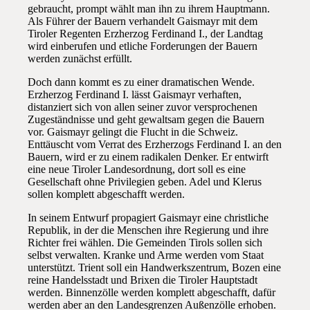
gebraucht, prompt wählt man ihn zu ihrem Hauptmann.
Als Führer der Bauern verhandelt Gaismayr mit dem
Tiroler Regenten Erzherzog Ferdinand I., der Landtag
wird einberufen und etliche Forderungen der Bauern
werden zunächst erfüllt.
Doch dann kommt es zu einer dramatischen Wende.
Erzherzog Ferdinand I. lässt Gaismayr verhaften,
distanziert sich von allen seiner zuvor versprochenen
Zugeständnisse und geht gewaltsam gegen die Bauern
vor. Gaismayr gelingt die Flucht in die Schweiz.
Enttäuscht vom Verrat des Erzherzogs Ferdinand I. an den
Bauern, wird er zu einem radikalen Denker. Er entwirft
eine neue Tiroler Landesordnung, dort soll es eine
Gesellschaft ohne Privilegien geben. Adel und Klerus
sollen komplett abgeschafft werden.
In seinem Entwurf propagiert Gaismayr eine christliche
Republik, in der die Menschen ihre Regierung und ihre
Richter frei wählen. Die Gemeinden Tirols sollen sich
selbst verwalten. Kranke und Arme werden vom Staat
unterstützt. Trient soll ein Handwerkszentrum, Bozen eine
reine Handelsstadt und Brixen die Tiroler Hauptstadt
werden. Binnenzölle werden komplett abgeschafft, dafür
werden aber an den Landesgrenzen Außenzölle erhoben.