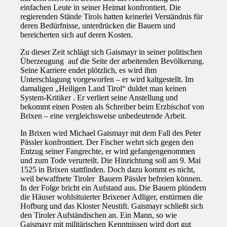
einfachen Leute in seiner Heimat konfrontiert. Die
regierenden Stände Tirols hatten keinerlei Verständnis für
deren Bedürfnisse, unterdrücken die Bauern und
bereicherten sich auf deren Kosten.
Zu dieser Zeit schlägt sich Gaismayr in seiner politischen
Überzeugung auf die Seite der arbeitenden Bevölkerung.
Seine Karriere endet plötzlich, es wird ihm
Unterschlagung vorgeworfen – er wird kaltgestellt. Im
damaligen „Heiligen Land Tirol“ duldet man keinen
System-Kritiker . Er verliert seine Anstellung und
bekommt einen Posten als Schreiber beim Erzbischof von
Brixen – eine vergleichsweise unbedeutende Arbeit.
In Brixen wird Michael Gaismayr mit dem Fall des Peter
Pässler konfrontiert. Der Fischer wehrt sich gegen den
Entzug seiner Fangrechte, er wird gefangengenommen
und zum Tode verurteilt. Die Hinrichtung soll am 9. Mai
1525 in Brixen stattfinden. Doch dazu kommt es nicht,
weil bewaffnete Tiroler Bauern Pässler befreien können.
In der Folge bricht ein Aufstand aus. Die Bauern plündern
die Häuser wohlsituierter Brixener Adliger, erstürmen die
Hofburg und das Kloster Neustift. Gaismayr schließt sich
den Tiroler Aufständischen an. Ein Mann, so wie
Gaismayr mit militärischen Kenntnissen wird dort gut