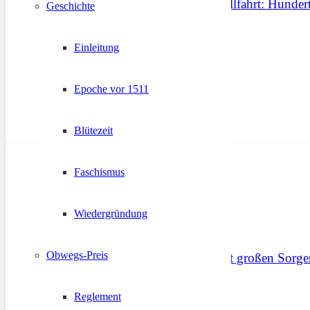
51. Tiroler Schützenwallfahrt: Hunde
Geschichte
9. Oktober 2016
Einleitung
Epoche vor 1511
Blütezeit
Faschismus
Wiedergründung
Obwegs-Preis
Tag des Ehrenamtes mit großen Sorge
5. Dezember 2023
Reglement