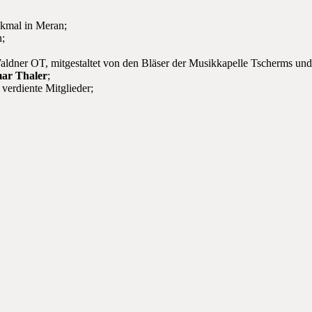
nkmal in Meran;
n;
Waldner OT, mitgestaltet von den Bläser der Musikkapelle Tscherms u
ar Thaler
;
verdiente Mitglieder;