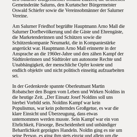
Gemeinderäte Salurns, den Kurtatscher Bürgermeister
Oswald Schiefer sowie die Vereinsobmänner der Salurner
Vereine.
Am Salurner Friedhof begrüßte Hauptmann Arno Mall die
Salurner Dorfbevölkerung und die Gäste und Ehrengäste,
die Marketenderinnen und Schützen sowie die
Schützenkompanie Neumarkt, die in Kompaniestärke
angerückt war. Hauptmann Arno Mall erinnerte in der
Ansprache an die 1960er-Jahre und den zähen Kampf der
Südtirolerinnen und Südtiroler um autonome Rechte und
Unabhängigkeit, der menschliche Opfer kostete und
endlich objektiv und nicht politisch einseitig aufzuarbeiten
sei.
In der Gedenkrede spannte Oberleutnant Martin
Robatscher den Bogen vom Leben und Wirken Noldins in
die heutige Zeit. „Der Einsatz Josef Noldins soll uns
hierbei Vorbild sein. Noldins Kampf war kein
Populismus, war kein polterndes Großgetue, es war die
klare Einsicht und Überzeugung, dass etwas
unternommen werden musste. Sein Kampf war ein von
Ehrlichkeit, Fürsorge, Bescheidenheit und unbändiger
Beharrlichkeit geprägtes Handeln. Noldin ging es nie um
seine Person, es ging ihm stets einzig und allein um die