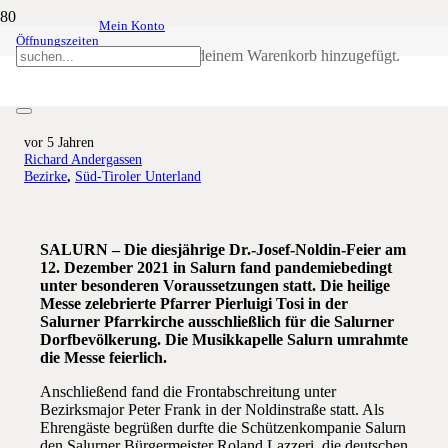
Mein Konto
Öffnungszeiten
Josef Noldin zum landesweiten
Produkt
wurde deinem Warenkorb hinzugefügt.
Vorbild machen
vor 5 Jahren
Richard Andergassen
Bezirke
,
Süd-Tiroler Unterland
SALURN – Die diesjährige Dr.-Josef-Noldin-Feier am
12. Dezember 2021 in Salurn fand pandemiebedingt
unter besonderen Voraussetzungen statt. Die heilige
Messe zelebrierte Pfarrer Pierluigi Tosi in der
Salurner Pfarrkirche ausschließlich für die Salurner
Dorfbevölkerung. Die Musikkapelle Salurn umrahmte
die Messe feierlich.
Anschließend fand die Frontabschreitung unter
Bezirksmajor Peter Frank in der Noldinstraße statt. Als
Ehrengäste begrüßen durfte die Schützenkompanie Salurn
den Salurner Bürgermeister Roland Lazzeri, die deutschen