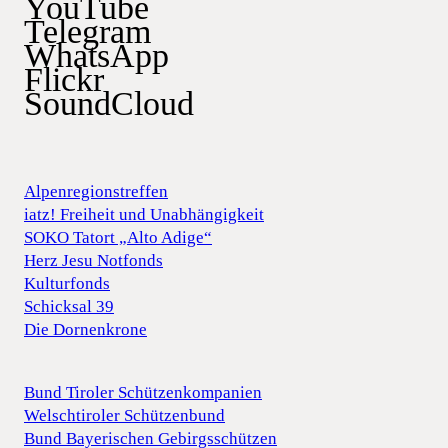
YouTube
Telegram
WhatsApp
Flickr
SoundCloud
Alpenregionstreffen
iatz! Freiheit und Unabhängigkeit
SOKO Tatort „Alto Adige“
Herz Jesu Notfonds
Kulturfonds
Schicksal 39
Die Dornenkrone
Bund Tiroler Schützenkompanien
Welschtiroler Schützenbund
Bund Bayerischen Gebirgsschützen