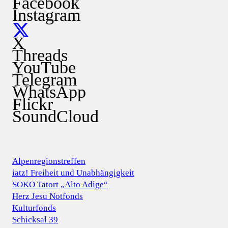
Facebook
Instagram
X
Threads
YouTube
Telegram
WhatsApp
Flickr
SoundCloud
Alpenregionstreffen
iatz! Freiheit und Unabhängigkeit
SOKO Tatort „Alto Adige“
Herz Jesu Notfonds
Kulturfonds
Schicksal 39