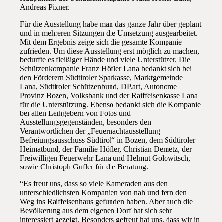
Andreas Pixner.
Für die Ausstellung habe man das ganze Jahr über geplant
und in mehreren Sitzungen die Umsetzung ausgearbeitet.
Mit dem Ergebnis zeige sich die gesamte Kompanie
zufrieden. Um diese Ausstellung erst möglich zu machen,
bedurfte es fleißiger Hände und viele Unterstützer. Die
Schützenkompanie Franz Höfler Lana bedankt sich bei
den Förderern Südtiroler Sparkasse, Marktgemeinde
Lana, Südtiroler Schützenbund, DP.art, Autonome
Provinz Bozen, Volksbank und der Raiffeisenkasse Lana
für die Unterstützung. Ebenso bedankt sich die Kompanie
bei allen Leihgebern von Fotos und
Ausstellungsgegenständen, besonders den
Verantwortlichen der „Feuernachtausstellung –
Befreiungsausschuss Südtirol“ in Bozen, dem Südtiroler
Heimatbund, der Familie Höfler, Christian Demetz, der
Freiwilligen Feuerwehr Lana und Helmut Golowitsch,
sowie Christoph Gufler für die Beratung.
“Es freut uns, dass so viele Kameraden aus den
unterschiedlichsten Kompanien von nah und fern den
Weg ins Raiffeisenhaus gefunden haben. Aber auch die
Bevölkerung aus dem eigenen Dorf hat sich sehr
interessiert gezeigt. Besonders gefreut hat uns, dass wir in