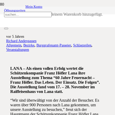
Mein Konto
Öffnungszeiten
Ausstellung “60 Jahre Feuernacht –
Produkt
wurde deinem Warenkorb hinzugefügt.
Franz Höfler” ein voller Erfolg!
vor 5 Jahren
Richard Andergassen
Allgemein
,
Bezirke
,
Burggrafenamt-Passeier
,
Schlagzeilen
,
Veranstaltungen
LANA – Als einen vollen Erfolg wertet die
Schützenkompanie Franz Höfler Lana ihre
Ausstellung zum Thema “60 Jahre Feuernacht –
Franz Höfler. Das Leben. Der Einsatz. Die Folgen”.
Die Ausstellung fand vom 17. – 28. November im
Raiffeisenhaus von Lana statt.
“Wir sind überwältigt von der Anzahl der Besucher. Es
waren über 900 Personen nach Lana gekommen, um
unsere Ausstellung zu besuchen,” freut sich der
Hauptmann der Schützenkompanie Franz Höfler Lana,