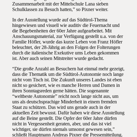
Zusammenarbeit mit der Mittelschule Lana sieben
Schulklassen zu Besuch hatten,” so Pixner weiter.
In der Ausstellung wurde auf das Südtirol-Thema
hingewiesen und visuell wie auditiv die Feuernacht und
die Begebenheiten der 60er Jahre aufgearbeitet. Mit
Anschauungsmaterial, zur Verfügung gestellt u.a. von der
Familie Höfler, wurde das kurze Leben von Franz Höfler
beleuchtet, der 28-Jährig an den Folgen der Folterungen
durch die italienische Exekutive ums Leben gekommen
ist. Aber auch seinen Mitstreiter wurde gedacht.
“Die große Anzahl an Besuchern hat einmal mehr gezeigt,
dass die Thematik um die Südtirol-Autonomie noch lange
nicht vom Tisch ist. Die Zukunft unseres Landes ist eben
nicht so gesichert, wie es manche Herren und Damen in
ihren Sonntagsreden gerne hätten. Die sogenannte
“weltbeste Autonomie” reicht noch lange nicht aus, um
uns als deutschsprachige Minderheit in einem fremden
Staat zu schützen. Das wird uns gerade auch in der
aktuellen Zeit bewusst. Dafür haben wir diese Ausstellung
auf die Beine gestellt. Die Opfer der 60er Jahre dürfen
nicht in Vergessenheit geraten, aber, und das ist viel
wichtiger, sie dürfen niemals umsonst gewesen sein,”
schließt Hauptmann Andreas Pixner die Pressemitteilung.