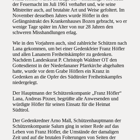
der Feuernacht im Juli 1961 verhaftet und, wie seine
Mitstreiter auch, auf brutalste Art und Weise gefoltert. Im
November desselben Jahres wurde Höfler in den
Gefängnistrakt des Krankenhauses Bozen gebracht, wo er
wenige Tage später im Alter von nur 28 Jahren den
schweren Misshandlungen erlag.
Wie in den Vorjahren auch, sind zahlreiche Schützen nach
Lana gekommen, um bei einer Gedenkfeier Franz Höfler
und allen Lananern Freiheitskämpfer zu gedenken.
Nachdem Landeskurat P. Christoph Waldner OT den
Gottesdienst in der Niederlananer Pfarrkirche abgehalten
hatte, wurde vor dem Grabe Höflers ein Kranz in
Gedenken an die Opfer des Südtiroler Freiheitskampfes
niedergelegt.
Der Hauptmann der Schützenkompanie „Franz Höfler“
Lana, Andreas Pixner, begrüßte alle Anwesenden und
würdigte Höfler für seinen Einsatz für die Heimat
Südtirol.
Der Gedenkredner Arno Mall, Schützenhauptmann der
Schützenkompanie Salurn ging in seiner Rede auf das
Leben von Franz Höfler, die Umstände der damaligen
Zeit und auf die brutalen Folterungen von Seiten der