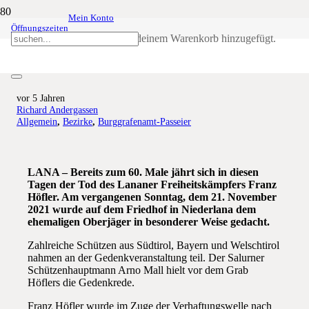
Mein Konto
Öffnungszeiten
60. Todestag – Franz-Höfler-
Produkt
wurde deinem Warenkorb hinzugefügt.
Gedenkfeier
vor 5 Jahren
Richard Andergassen
Allgemein
,
Bezirke
,
Burggrafenamt-Passeier
LANA – Bereits zum 60. Male jährt sich in diesen
Tagen der Tod des Lananer Freiheitskämpfers Franz
Höfler. Am vergangenen Sonntag, dem 21. November
2021 wurde auf dem Friedhof in Niederlana dem
ehemaligen Oberjäger in besonderer Weise gedacht.
Zahlreiche Schützen aus Südtirol, Bayern und Welschtirol
nahmen an der Gedenkveranstaltung teil. Der Salurner
Schützenhauptmann Arno Mall hielt vor dem Grab
Höflers die Gedenkrede.
Franz Höfler wurde im Zuge der Verhaftungswelle nach