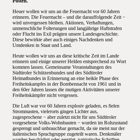
Posten.
Heuer wollen wir uns an die Feuernacht vor 60 Jahren
erinnern. Die Feuernacht – und die darauffolgende Zeit −
wird unvergessen bleiben. Aktionen, Verhaftungen,
unmenschliche Folterungen und langjährige Haftstrafen
oder Flucht ins Exil prägten unsere Landesgeschichte.
Diese bewirkte aber auch einiges Nachdenken und
Umdenken in Staat und Land.
Heute wollen wir uns an diese kritische Zeit im Lande
erinnern und einige unserer Helden entsprechend zu Wort
kommen lassen. Gemeinsame Veranstaltungen des
Südtiroler Schützenbundes und des Südtiroler
Heimatbundes in Erinnerung an eine heikle Phase des
Freiheitskampfes in der Bombennacht von 1961 und in
den 60er Jahren lassen die mutigen Aktivitäten unserer
Freiheitskämpfer nicht vergessen.
Die Luft war vor 60 Jahren explosiv geladen, es fielen
Strommasten, vielerorts gingen Lichter aus,
zugesprochene − aber zuletzt nicht für uns Südtiroler
vorgesehene Volks-Wohnbauten − wurden im Rohzustand
gesprengt und unbrauchbar gemacht, da sie meist nur der
italienischen Sprachgruppe zugeteilt waren. Denkmäler
wurden beschädigt oder zerstört, patriotische Schriften