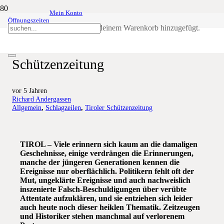
Mein Konto
Öffnungszeiten
60 Jahre Feuernacht –
Produkt
wurde deinem Warenkorb hinzugefügt.
Sonderausgabe der Tiroler
Schützenzeitung
vor 5 Jahren
Richard Andergassen
Allgemein
,
Schlagzeilen
,
Tiroler Schützenzeitung
TIROL – Viele erinnern sich kaum an die damaligen
Geschehnisse, einige verdrängen die Erinnerungen,
manche der jüngeren Generationen kennen die
Ereignisse nur oberflächlich. Politikern fehlt oft der
Mut, ungeklärte Ereignisse und auch nachweislich
inszenierte Falsch-Beschuldigungen über verübte
Attentate aufzuklären, und sie entziehen sich leider
auch heute noch dieser heiklen Thematik. Zeitzeugen
und Historiker stehen manchmal auf verlorenem