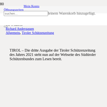
Mein Konto
Öffnungszeiten
Schützenzeitung Nr. 3-2021
Produkt
wurde deinem Warenkorb hinzugefügt.
vor 5 Jahren
Richard Andergassen
Allgemein
,
Tiroler Schützenzeitung
TIROL – Die dritte Ausgabe der Tiroler Schützenzeitung
des Jahres 2021 steht nun auf der Webseite des Südtiroler
Schützenbundes zum Lesen bereit.