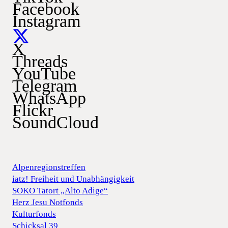
Facebook
Instagram
X
Threads
YouTube
Telegram
WhatsApp
Flickr
SoundCloud
Alpenregionstreffen
iatz! Freiheit und Unabhängigkeit
SOKO Tatort „Alto Adige“
Herz Jesu Notfonds
Kulturfonds
Schicksal 39