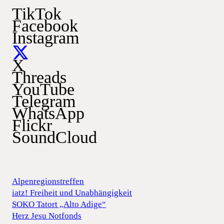
TikTok
Facebook
Instagram
X
Threads
YouTube
Telegram
WhatsApp
Flickr
SoundCloud
Alpenregionstreffen
iatz! Freiheit und Unabhängigkeit
SOKO Tatort „Alto Adige“
Herz Jesu Notfonds