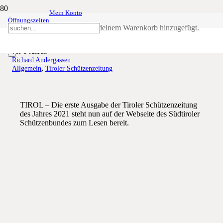
Mein Konto
Öffnungszeiten
Schützenzeitung Nr. 1-2021
Produkt
wurde deinem Warenkorb hinzugefügt.
vor 5 Jahren
Richard Andergassen
Allgemein
,
Tiroler Schützenzeitung
TIROL – Die erste Ausgabe der Tiroler Schützenzeitung
des Jahres 2021 steht nun auf der Webseite des Südtiroler
Schützenbundes zum Lesen bereit.