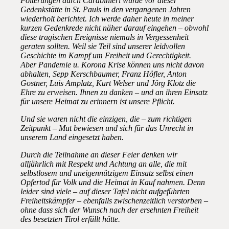
Folterungen durch Carabinieri wurde vor dieser
Gedenkstätte in St. Pauls in den vergangenen Jahren
wiederholt berichtet. Ich werde daher heute in meiner
kurzen Gedenkrede nicht näher darauf eingehen – obwohl
diese tragischen Ereignisse niemals in Vergessenheit
geraten sollten. Weil sie Teil sind unserer leidvollen
Geschichte im Kampf um Freiheit und Gerechtigkeit.
Aber Pandemie u. Korona Krise können uns nicht davon
abhalten, Sepp Kerschbaumer, Franz Höfler, Anton
Gostner, Luis Amplatz, Kurt Welser und Jörg Klotz die
Ehre zu erweisen. Ihnen zu danken – und an ihren Einsatz
für unsere Heimat zu erinnern ist unsere Pflicht.
Und sie waren nicht die einzigen, die – zum richtigen
Zeitpunkt – Mut bewiesen und sich für das Unrecht in
unserem Land eingesetzt haben.
Durch die Teilnahme an dieser Feier denken wir
alljährlich mit Respekt und Achtung an alle, die mit
selbstlosem und uneigennützigem Einsatz selbst einen
Opfertod für Volk und die Heimat in Kauf nahmen. Denn
leider sind viele – auf dieser Tafel nicht aufgeführten
Freiheitskämpfer – ebenfalls zwischenzeitlich verstorben –
ohne dass sich der Wunsch nach der ersehnten Freiheit
des besetzten Tirol erfüllt hätte.