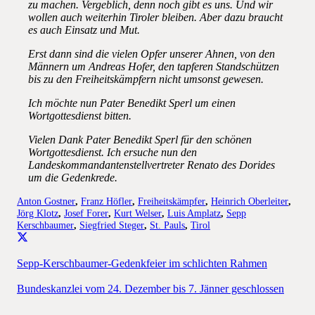
zu machen. Vergeblich, denn noch gibt es uns. Und wir
wollen auch weiterhin Tiroler bleiben. Aber dazu braucht
es auch Einsatz und Mut.
Erst dann sind die vielen Opfer unserer Ahnen, von den
Männern um Andreas Hofer, den tapferen Standschützen
bis zu den Freiheitskämpfern nicht umsonst gewesen.
Ich möchte nun Pater Benedikt Sperl um einen
Wortgottesdienst bitten.
Vielen Dank Pater Benedikt Sperl für den schönen
Wortgottesdienst. Ich ersuche nun den
Landeskommandantenstellvertreter Renato des Dorides
um die Gedenkrede.
Anton Gostner
,
Franz Höfler
,
Freiheitskämpfer
,
Heinrich Oberleiter
,
Jörg Klotz
,
Josef Forer
,
Kurt Welser
,
Luis Amplatz
,
Sepp
Kerschbaumer
,
Siegfried Steger
,
St. Pauls
,
Tirol
Sepp-Kerschbaumer-Gedenkfeier im schlichten Rahmen
Bundeskanzlei vom 24. Dezember bis 7. Jänner geschlossen