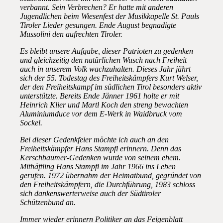
verbannt. Sein Verbrechen? Er hatte mit anderen
Jugendlichen beim Wiesenfest der Musikkapelle St. Pauls
Tiroler Lieder gesungen. Ende August begnadigte
Mussolini den aufrechten Tiroler.
Es bleibt unsere Aufgabe, dieser Patrioten zu gedenken
und gleichzeitig den natürlichen Wusch nach Freiheit
auch in unserem Volk wachzuhalten. Dieses Jahr jährt
sich der 55. Todestag des Freiheitskämpfers Kurt Welser,
der den Freiheitskampf im südlichen Tirol besonders aktiv
unterstützte. Bereits Ende Jänner 1961 holte er mit
Heinrich Klier und Martl Koch den streng bewachten
Aluminiumduce vor dem E-Werk in Waidbruck vom
Sockel.
Bei dieser Gedenkfeier möchte ich auch an den
Freiheitskämpfer Hans Stampfl erinnern. Denn das
Kerschbaumer-Gedenken wurde von seinem ehem.
Mithäftling Hans Stampfl im Jahr 1966 ins Leben
gerufen. 1972 übernahm der Heimatbund, gegründet von
den Freiheitskämpfern, die Durchführung, 1983 schloss
sich dankenswerterweise auch der Südtiroler
Schützenbund an.
Immer wieder erinnern Politiker an das Feigenblatt