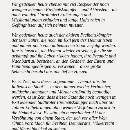
Wir gedenken heute ebenso mit viel Respekt der noch
wenigen lebenden Freiheitskämpfer – und Aktivisten – die
auch von den Carabinieri Folterungen und
Misshandlungen erdulden und lange Haftstrafen in
Gefängnissen auf sich nehmen mussten.
Wir gedenken heute auch der aktiven Freiheitskämpfer
der 60er Jahre, die noch im Exil fern der Heimat leben
und immer noch vom italienischen Staat verfolgt werden.
Ihre Sehnsucht, die Heimat wieder zu sehen, für die sie
gekämpft und ihr Leben riskiert haben, ihre Freunde und
Nachbarn zu besuchen, an den Gräbern der Eltern und
Familienangehörigen zu verweilen – diese große
Sehnsucht berührt uns alle tief im Herzen.
Es ist Zeit, dass dieser sogenannte „Demokratische
Italienische Staat“ – in dem immer wieder Verbrecher,
politische Attentäter und Mörder großmütig begnadigt
werden, es ist Zeit, dass dieser Staat die noch wenigen im
Exil lebenden Südtiroler Freiheitskämpfer nach über 50
Jahren Entbehrungen ohne weitere Verfolgung zurück in
die Heimat lässt. Es wäre ein menschlicher Akt der
Versöhnung von einem Staat, der sich vor aller Welt
rühmt, vorbildlich für Freiheit, Demokratie, Völkerrecht
und Menschlichkeit zu stehen.