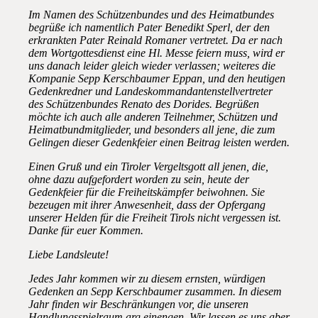
Im Namen des Schützenbundes und des Heimatbundes
begrüße ich namentlich Pater Benedikt Sperl, der den
erkrankten Pater Reinald Romaner vertretet. Da er nach
dem Wortgottesdienst eine Hl. Messe feiern muss, wird er
uns danach leider gleich wieder verlassen; weiteres die
Kompanie Sepp Kerschbaumer Eppan, und den heutigen
Gedenkredner und Landeskommandantenstellvertreter
des Schützenbundes Renato des Dorides. Begrüßen
möchte ich auch alle anderen Teilnehmer, Schützen und
Heimatbundmitglieder, und besonders all jene, die zum
Gelingen dieser Gedenkfeier einen Beitrag leisten werden.
Einen Gruß und ein Tiroler Vergeltsgott all jenen, die,
ohne dazu aufgefordert worden zu sein, heute der
Gedenkfeier für die Freiheitskämpfer beiwohnen. Sie
bezeugen mit ihrer Anwesenheit, dass der Opfergang
unserer Helden für die Freiheit Tirols nicht vergessen ist.
Danke für euer Kommen.
Liebe Landsleute!
Jedes Jahr kommen wir zu diesem ernsten, würdigen
Gedenken an Sepp Kerschbaumer zusammen. In diesem
Jahr finden wir Beschränkungen vor, die unseren
Handlungsspielraum arg einengen. Wir lassen es uns aber