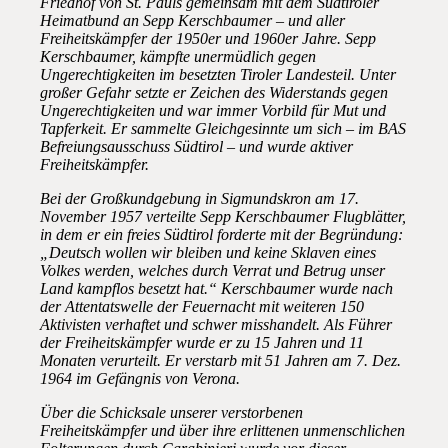
Friedhof von St. Pauls gemeinsam mit dem Südtiroler
Heimatbund an Sepp Kerschbaumer – und aller
Freiheitskämpfer der 1950er und 1960er Jahre. Sepp
Kerschbaumer, kämpfte unermüdlich gegen
Ungerechtigkeiten im besetzten Tiroler Landesteil. Unter
großer Gefahr setzte er Zeichen des Widerstands gegen
Ungerechtigkeiten und war immer Vorbild für Mut und
Tapferkeit. Er sammelte Gleichgesinnte um sich – im BAS
Befreiungsausschuss Südtirol – und wurde aktiver
Freiheitskämpfer.
Bei der Großkundgebung in Sigmundskron am 17.
November 1957 verteilte Sepp Kerschbaumer Flugblätter,
in dem er ein freies Südtirol forderte mit der Begründung:
„Deutsch wollen wir bleiben und keine Sklaven eines
Volkes werden, welches durch Verrat und Betrug unser
Land kampflos besetzt hat.“ Kerschbaumer wurde nach
der Attentatswelle der Feuernacht mit weiteren 150
Aktivisten verhaftet und schwer misshandelt. Als Führer
der Freiheitskämpfer wurde er zu 15 Jahren und 11
Monaten verurteilt. Er verstarb mit 51 Jahren am 7. Dez.
1964 im Gefängnis von Verona.
Über die Schicksale unserer verstorbenen
Freiheitskämpfer und über ihre erlittenen unmenschlichen