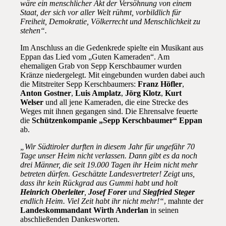
wäre ein menschlicher Akt der Versöhnung von einem
Staat, der sich vor aller Welt rühmt, vorbildlich für
Freiheit, Demokratie, Völkerrecht und Menschlichkeit zu
stehen“.
Im Anschluss an die Gedenkrede spielte ein Musikant aus
Eppan das Lied vom „Guten Kameraden“. Am
ehemaligen Grab von Sepp Kerschbaumer wurden
Kränze niedergelegt. Mit eingebunden wurden dabei auch
die Mitstreiter Sepp Kerschbaumers:
Franz Höfler
,
Anton Gostner
,
Luis Amplatz
,
Jörg Klotz
,
Kurt
Welser
und all jene Kameraden, die eine Strecke des
Weges mit ihnen gegangen sind. Die Ehrensalve feuerte
die
Schützenkompanie „Sepp Kerschbaumer“ Eppan
ab.
„Wir Südtiroler durften in diesem Jahr für ungefähr 70
Tage unser Heim nicht verlassen. Dann gibt es da noch
drei Männer, die seit 19.000 Tagen ihr Heim nicht mehr
betreten dürfen. Geschätzte Landesvertreter! Zeigt uns,
dass ihr kein Rückgrad aus Gummi habt und holt
Heinrich Oberleiter
,
Josef Forer
und
Siegfried Steger
endlich Heim. Viel Zeit habt ihr nicht mehr!“
, mahnte der
Landeskommandant Wirth Anderlan
in seinen
abschließenden Dankesworten.