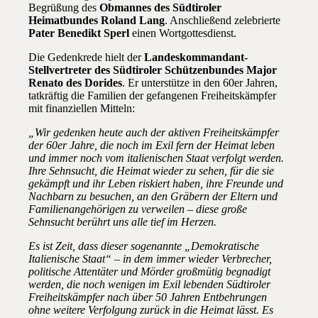
Begrüßung des
Obmannes des Südtiroler
Heimatbundes Roland Lang
. Anschließend zelebrierte
Pater Benedikt Sperl
einen Wortgottesdienst.
Die Gedenkrede hielt der
Landeskommandant-
Stellvertreter des Südtiroler Schützenbundes Major
Renato des Dorides
. Er unterstütze in den 60er Jahren,
tatkräftig die Familien der gefangenen Freiheitskämpfer
mit finanziellen Mitteln:
„Wir gedenken heute auch der aktiven Freiheitskämpfer
der 60er Jahre, die noch im Exil fern der Heimat leben
und immer noch vom italienischen Staat verfolgt werden.
Ihre Sehnsucht, die Heimat wieder zu sehen, für die sie
gekämpft und ihr Leben riskiert haben, ihre Freunde und
Nachbarn zu besuchen, an den Gräbern der Eltern und
Familienangehörigen zu verweilen – diese große
Sehnsucht berührt uns alle tief im Herzen.
Es ist Zeit, dass dieser sogenannte „Demokratische
Italienische Staat“ – in dem immer wieder Verbrecher,
politische Attentäter und Mörder großmütig begnadigt
werden, die noch wenigen im Exil lebenden Südtiroler
Freiheitskämpfer nach über 50 Jahren Entbehrungen
ohne weitere Verfolgung zurück in die Heimat lässt. Es