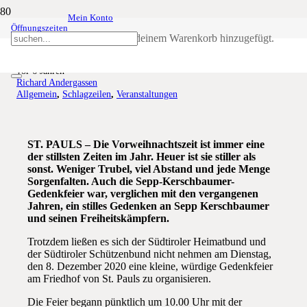
Mein Konto
Öffnungszeiten
Holt sie endlich Heim!
Produkt
wurde deinem Warenkorb hinzugefügt.
vor 6 Jahren
Richard Andergassen
Allgemein
,
Schlagzeilen
,
Veranstaltungen
ST. PAULS – Die Vorweihnachtszeit ist immer eine
der stillsten Zeiten im Jahr. Heuer ist sie stiller als
sonst. Weniger Trubel, viel Abstand und jede Menge
Sorgenfalten. Auch die Sepp-Kerschbaumer-
Gedenkfeier war, verglichen mit den vergangenen
Jahren, ein stilles Gedenken an Sepp Kerschbaumer
und seinen Freiheitskämpfern.
Trotzdem ließen es sich der Südtiroler Heimatbund und
der Südtiroler Schützenbund nicht nehmen am Dienstag,
den 8. Dezember 2020 eine kleine, würdige Gedenkfeier
am Friedhof von St. Pauls zu organisieren.
Die Feier begann pünktlich um 10.00 Uhr mit der