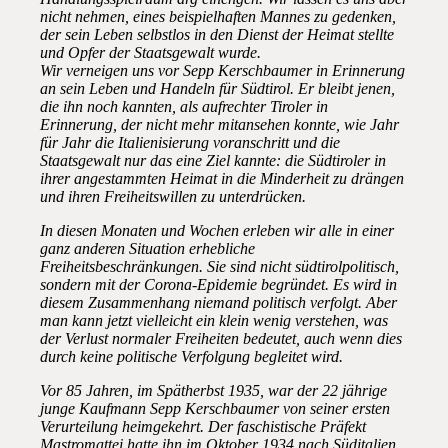
nicht nehmen, eines beispielhaften Mannes zu gedenken,
der sein Leben selbstlos in den Dienst der Heimat stellte
und Opfer der Staatsgewalt wurde.
Wir verneigen uns vor Sepp Kerschbaumer in Erinnerung
an sein Leben und Handeln für Südtirol. Er bleibt jenen,
die ihn noch kannten, als aufrechter Tiroler in
Erinnerung, der nicht mehr mitansehen konnte, wie Jahr
für Jahr die Italienisierung voranschritt und die
Staatsgewalt nur das eine Ziel kannte: die Südtiroler in
ihrer angestammten Heimat in die Minderheit zu drängen
und ihren Freiheitswillen zu unterdrücken.
In diesen Monaten und Wochen erleben wir alle in einer
ganz anderen Situation erhebliche
Freiheitsbeschränkungen. Sie sind nicht südtirolpolitisch,
sondern mit der Corona-Epidemie begründet. Es wird in
diesem Zusammenhang niemand politisch verfolgt. Aber
man kann jetzt vielleicht ein klein wenig verstehen, was
der Verlust normaler Freiheiten bedeutet, auch wenn dies
durch keine politische Verfolgung begleitet wird.
Vor 85 Jahren, im Spätherbst 1935, war der 22 jährige
junge Kaufmann Sepp Kerschbaumer von seiner ersten
Verurteilung heimgekehrt. Der faschistische Präfekt
Mastromattei hatte ihn im Oktober 1934 nach Süditalien