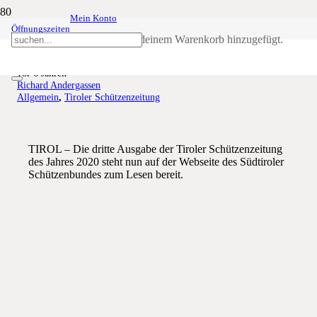
Mein Konto
Öffnungszeiten
Schützenzeitung Nr. 3-2020
Produkt
wurde deinem Warenkorb hinzugefügt.
vor 6 Jahren
Richard Andergassen
Allgemein
,
Tiroler Schützenzeitung
TIROL – Die dritte Ausgabe der Tiroler Schützenzeitung
des Jahres 2020 steht nun auf der Webseite des Südtiroler
Schützenbundes zum Lesen bereit.