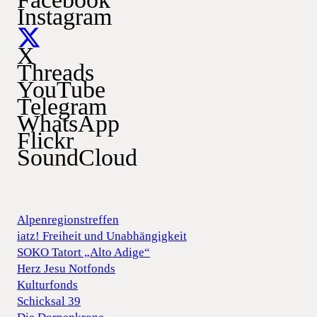
Instagram
X
Threads
YouTube
Telegram
WhatsApp
Flickr
SoundCloud
Alpenregionstreffen
iatz! Freiheit und Unabhängigkeit
SOKO Tatort „Alto Adige“
Herz Jesu Notfonds
Kulturfonds
Schicksal 39