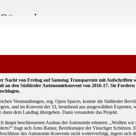
ie Gänge kommen
estimmung
er Nacht von Freitag auf Samstag Transparente mit Aufschri
 den Südtiroler Autonomiekonvent von 2016-17. Sie Fordern de
schlagen.
reichen Veranstaltungen, sog. Open Spaces, konnte die Südtiroler Bev
ürgern, und im Konvent der 33, bestehend aus ausgewählten Experten, 
 dann dem Landtag übergeben. Dann versandete das Projekt.
lich längst beschlossenen Ausbau der Autonomie erinnern. „Wollten wir
n?“ fragt sich Arno Rainer, Bezirksmajor der Vinschger Schützen. Eige
schlüsse des Autonomie-Konvents nicht weiterverfolgt, ärgern sich die