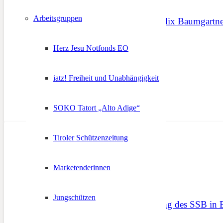
Arbeitsgruppen
Video der Rede von Felix Baumgartne
19. Februar 2018
Herz Jesu Notfonds EO
iatz! Freiheit und Unabhängigkeit
SOKO Tatort „Alto Adige“
Tiroler Schützenzeitung
Marketenderinnen
Jungschützen
58. Bundesversammlung des SSB in 