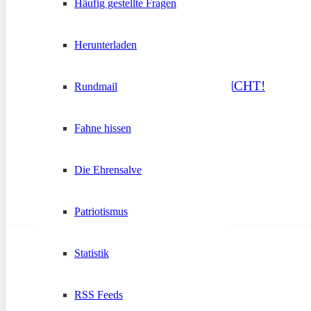
Häufig gestellte Fragen
Herunterladen
Flammenschrift ES REICHT!
Rundmail
8. März 2021
Fahne hissen
Die Ehrensalve
Patriotismus
Statistik
RSS Feeds