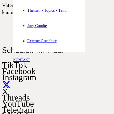
Väterglaube am Herzen liegen, wie
Themen • Topics • Temi
kaum einem anderen!
Jury Comité
Externe Gutachter
Schützen im Netz
KONTAKT
TikTok
Facebook
Instagram
X
Threads
YouTube
Telegram