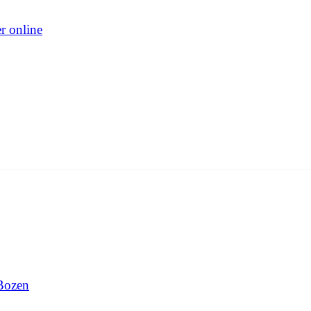
r online
Bozen