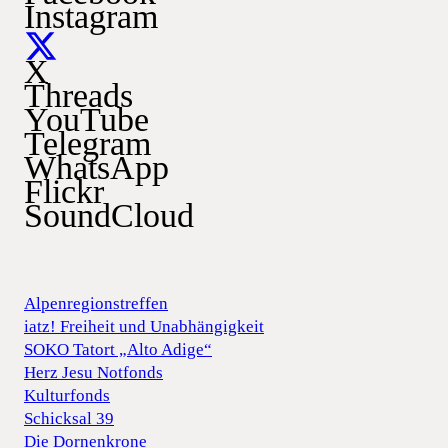
Instagram
X
Threads
YouTube
Telegram
WhatsApp
Flickr
SoundCloud
Alpenregionstreffen
iatz! Freiheit und Unabhängigkeit
SOKO Tatort „Alto Adige“
Herz Jesu Notfonds
Kulturfonds
Schicksal 39
Die Dornenkrone