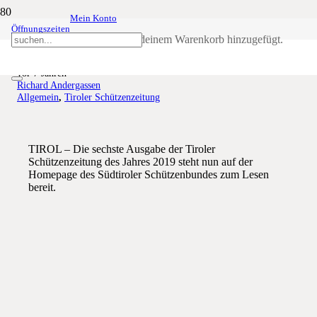
Mein Konto
Öffnungszeiten
Schützenzeitung Nr. 6-2019
Produkt
wurde deinem Warenkorb hinzugefügt.
vor 7 Jahren
Richard Andergassen
Allgemein
,
Tiroler Schützenzeitung
TIROL – Die sechste Ausgabe der Tiroler
Schützenzeitung des Jahres 2019 steht nun auf der
Homepage des Südtiroler Schützenbundes zum Lesen
bereit.