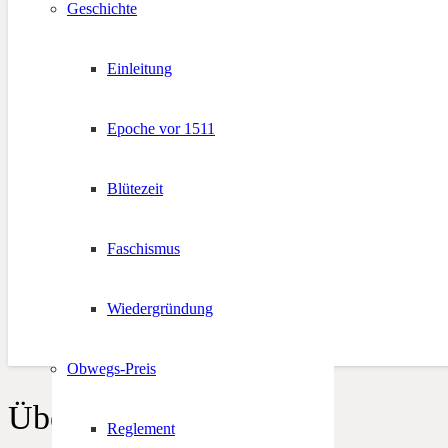
Geschichte
Einleitung
Epoche vor 1511
#DNA Südtirol
Blütezeit
13. August 2019
Faschismus
Wiedergründung
Obwegs-Preis
Über uns
Reglement