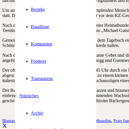
faschistenfreundlichen Baufirmen für den Bau des Virgltunnels und fü
Bezirke
Um an diese Tausenden für die Freiheit Europas kämpfenden Mensche
statt. Den Auftakt macht heuer für die um 18.00 Uhr vor dem KZ-Ge
Nach der Begrüßung durch den Obmann des Südtiroler Heimatbunde
Bataillone
Trentiner Schriftsteller und Mitglied des Kulturvereins „Michael Gai
Gemeinderat Karl Saxer wird dann einige Sätze aus dem Tagebuch ei
Kompanien
Schützenbundes Jürgen Wirth Anderlan eine Gedenkrede halten.
Nach der musikalischen Einlage folgen das gemeinsame Gebet und di
angeführten Schützenkompanien von Karneid, Steinegg und Gummer
Förderer
Der offizielle Teil der Veranstaltung wird gegen 18.45 Uhr durch e
abgeschlossen. Anschließend sind alle Anwesenden zu einem kleinen U
Transparenz
italienischen Kriegesverbrechen und mit den Tagebuchauszügen ei
Der Buchautor ist einer der besten Kenner der schwarzen und braunen 
einberufenen, aus einer Trentiner Bauernfamilie stammenden Wachsolda
Nützliches
gescheitertes Attentat auf Mussolini durch einen Südtiroler Bäckerges
Archiv
Blumau
,
Faschismus
,
Gedenken
,
Gefangene
,
Krieg
,
KZ
,
Mussolini
,
Prato Isa