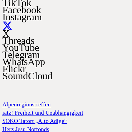
TikTok
Facebook
Instagram
X
Threads
YouTube
Telegram
WhatsApp
Flickr
SoundCloud
Alpenregionstreffen
iatz! Freiheit und Unabhängigkeit
SOKO Tatort „Alto Adige“
Herz Jesu Notfonds