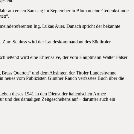
estellt.
es Jahr am ersten Samstag im September in Blumau eine Gedenkstunde
ett“.
indereferenten Ing. Lukas Auer. Danach spricht der bekannte
n. Zum Schluss wird der Landeskommandant des Südtiroler
schließend wird eine Ehrensalve, der vom Hauptmann Walter Falser
rg Brass Quartett“ und dem Absingen der Tiroler Landeshymne
n neues vom Publizisten Günther Rauch verfasstes Buch über die
 Leben dieses 1941 in den Dienst der italienischen Armee
tur und des damaligen Zeitgeschehens auf – darunter auch ein