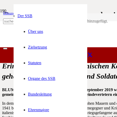
Gedenk- und Mahnwache im
Öffnungszeiten
Mein Konto
Der SSB
Produkt
wurde deinem Warenkorb hinzugefügt.
+39 0471 974 078
Über uns
vor 7 Jahren
Richard Andergassen
Allgemein
,
Bezirke
,
Bozen
,
Schlagzeilen
Zielsetzung
Statuten
Erinnerung an die im italienischen 
gehaltenen Regimegegner und Soldaten
Organe des SSB
BLUMAU – Am kommenden Samstag, den 7. September 2019 werde
Bundesleitung
gemeinsam mit den Heimatverbänden und Gemeindevertetern e
In dem von Benito Mussolini errichteten und von hohen Mauern und d
1941 bis 1943 abwechselnd von 400 bis 3000 Regimegegner und Kriegs
Ehrenmajore
italienischen Vielfrontenkrieges wurden im Lager Kriegsgefangene au