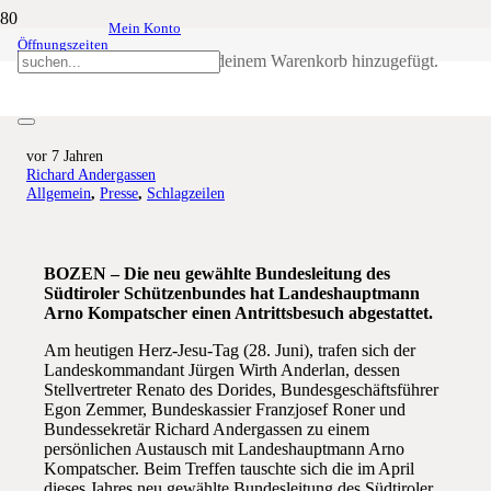
Mein Konto
Öffnungszeiten
Schützenbund trifft
Produkt
wurde deinem Warenkorb hinzugefügt.
Landeshauptmann Kompatscher
vor 7 Jahren
Richard Andergassen
Allgemein
,
Presse
,
Schlagzeilen
BOZEN – Die neu gewählte Bundesleitung des
Südtiroler Schützenbundes hat Landeshauptmann
Arno Kompatscher einen Antrittsbesuch abgestattet.
Am heutigen Herz-Jesu-Tag (28. Juni), trafen sich der
Landeskommandant Jürgen Wirth Anderlan, dessen
Stellvertreter Renato des Dorides, Bundesgeschäftsführer
Egon Zemmer, Bundeskassier Franzjosef Roner und
Bundessekretär Richard Andergassen zu einem
persönlichen Austausch mit Landeshauptmann Arno
Kompatscher. Beim Treffen tauschte sich die im April
dieses Jahres neu gewählte Bundesleitung des Südtiroler