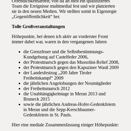
Öffentlichkeitsarbeit; von da an hielt ein qualifiziertes
Team die Ereignisse multimedial fest und wir platzierten
sie in den neuen Medien. Wir stellten somit in Eigenregie
„Gegenöffentlichkeit“ her.
Tolle Großveranstaltungen
Höhepunkte, bei denen ich aktiv an vorderster Front
immer dabei war, waren in den vergangenen Jahren
die Grenzfeuer und die Selbstbestimmungs-
Kundgebung auf Castelfeder 2006,
der Protestmarsch gegen das Mussolini-Relief 2008,
der Protestmarsch gegen den Kapuziner Wastl 2009
der Landesfestzug „200 Jahre Tiroler
Freiheitskampf“ 2009
die jährlichen Angelobungen der Neumitglieder
der Freiheitsmarsch 2012
die Unabhängigkeitstage in Meran 2013 und
Bruneck 2015
sowie die jährlichen Andreas-Hofer-Gedenkfeiern
in Meran und die Sepp-Kerschbaumer-
Gedenkfeiern in St. Pauls.
Hier eine mediale Zusammenfassung einiger Höhepunkte: