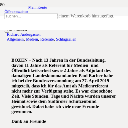
Mein Konto
Öffnungszeiten
Alles für Tirol
Produkt
wurde deinem Warenkorb hinzugefügt.
vor 7 Jahren
Richard Andergassen
Allgemein
,
Medien
,
Referate
,
Schlagzeilen
BOZEN – Nach 13 Jahren in der Bundesleitung,
davon 11 Jahre als Referent für Medien- und
Öffentlichkeitsarbeit sowie 2 Jahre als Adjutant des
damaligen Landeskommandanten Paul Bacher habe
ich bei der Bundesversammlung am 27. April 2019
mitgeteilt, dass ich für das Amt als Medienreferent
nicht mehr zur Verfügung stehe. Es war eine schöne
Zeit. Viele Stunden, Tage und Nächte wurden unserer
Heimat sowie dem Südtiroler Schützenbund
gewidmet. Dabei habe ich viele neue Freunde
gewonnen.
Dank an Freunde