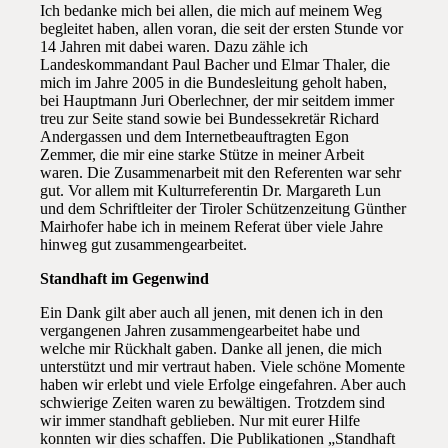
Ich bedanke mich bei allen, die mich auf meinem Weg
begleitet haben, allen voran, die seit der ersten Stunde vor
14 Jahren mit dabei waren. Dazu zähle ich
Landeskommandant Paul Bacher und Elmar Thaler, die
mich im Jahre 2005 in die Bundesleitung geholt haben,
bei Hauptmann Juri Oberlechner, der mir seitdem immer
treu zur Seite stand sowie bei Bundessekretär Richard
Andergassen und dem Internetbeauftragten Egon
Zemmer, die mir eine starke Stütze in meiner Arbeit
waren. Die Zusammenarbeit mit den Referenten war sehr
gut. Vor allem mit Kulturreferentin Dr. Margareth Lun
und dem Schriftleiter der Tiroler Schützenzeitung Günther
Mairhofer habe ich in meinem Referat über viele Jahre
hinweg gut zusammengearbeitet.
Standhaft im Gegenwind
Ein Dank gilt aber auch all jenen, mit denen ich in den
vergangenen Jahren zusammengearbeitet habe und
welche mir Rückhalt gaben. Danke all jenen, die mich
unterstützt und mir vertraut haben. Viele schöne Momente
haben wir erlebt und viele Erfolge eingefahren. Aber auch
schwierige Zeiten waren zu bewältigen. Trotzdem sind
wir immer standhaft geblieben. Nur mit eurer Hilfe
konnten wir dies schaffen. Die Publikationen „Standhaft