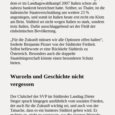
dem er im Landtagswahlkampf 2007 Italien schon als
nahezu bankrott bezeichnet hatte. Seither, so Thaler, ist die
italienische Staatsverschuldung um weitere 23 %
angestiegen, und somit ist Italien heute erst recht ein Klotz
am Bein. Südtirol sei nicht wegen Italien so stark, sondern
trotz Italien. Dafür ausschlaggebend sei der Fleiß der
einheimischen Bevölkerung.
„Für die Zukunft müssen wir alle Optionen offen halten“,
forderte Benjamin Pixner von der Südtiroler Freiheit.
Selbst befürworte er eine Rückkehr Südtirols zu
Österreich. Besonders auch die doppelte
Staatsbürgerschaft könnte einen besonderen Schutz
bieten.
Wurzeln und Geschichte nicht
vergessen
Der Clubchef der SVP im Südtiroler Landtag Dieter
Steger sprach hingegen ausführlich vom sozialen Frieden,
der auch für die Zukunft wichtig sei, und auch von der
Tatsache, dass es ein bunteres Südtirol geben wird. Er
mahnte an, nicht zu vergessen, wo die eigenen Wurzeln