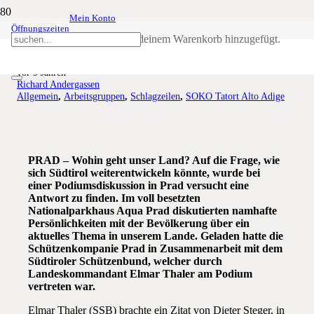
Mein Konto
Öffnungszeiten
Wohin geht unser Land?
Produkt
wurde deinem Warenkorb hinzugefügt.
vor 9 Jahren
Richard Andergassen
Allgemein
,
Arbeitsgruppen
,
Schlagzeilen
,
SOKO Tatort Alto Adige
PRAD – Wohin geht unser Land? Auf die Frage, wie
sich Südtirol weiterentwickeln könnte, wurde bei
einer Podiumsdiskussion in Prad versucht eine
Antwort zu finden. Im voll besetzten
Nationalparkhaus Aqua Prad diskutierten namhafte
Persönlichkeiten mit der Bevölkerung über ein
aktuelles Thema in unserem Lande. Geladen hatte die
Schützenkompanie Prad in Zusammenarbeit mit dem
Südtiroler Schützenbund, welcher durch
Landeskommandant Elmar Thaler am Podium
vertreten war.
Elmar Thaler (SSB) brachte ein Zitat von Dieter Steger, in