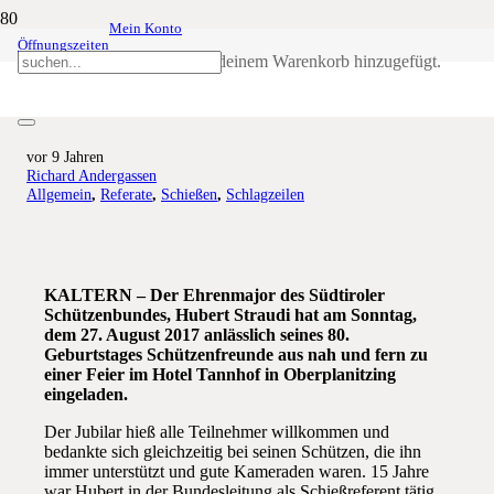
Mein Konto
Öffnungszeiten
Ehrenmajor Hubert Straudi zum 80.
Produkt
wurde deinem Warenkorb hinzugefügt.
Geburtstag gratuliert
vor 9 Jahren
Richard Andergassen
Allgemein
,
Referate
,
Schießen
,
Schlagzeilen
KALTERN – Der Ehrenmajor des Südtiroler
Schützenbundes, Hubert Straudi hat am Sonntag,
dem 27. August 2017 anlässlich seines 80.
Geburtstages Schützenfreunde aus nah und fern zu
einer Feier im Hotel Tannhof in Oberplanitzing
eingeladen.
Der Jubilar hieß alle Teilnehmer willkommen und
bedankte sich gleichzeitig bei seinen Schützen, die ihn
immer unterstützt und gute Kameraden waren. 15 Jahre
war Hubert in der Bundesleitung als Schießreferent tätig