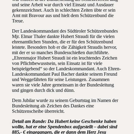
und seine Arbeit war durch viel Einsatz und Ausdauer
gekennzeichnet. Auch in schlechten Zeiten übte er sein
Amt mit Bravour aus und hielt dem Schützenbund die
Treue.
Der Landeskommandant des Südtiroler Schützenbundes
Mjr. Elmar Thaler dankte Hubert Straudi für die vielen
ehrenamtlichen Stunden, die er für den Schützenbund
leistete. Besonders hob er die Zähigkeit Straudis hervor,
mit der er so manches Bundesschießen durchführte.
„Ehrenmajor Hubert Straudi ist ein leuchtendes Zeichen
von Pflichtbewusstsein, sein Einsatz ist für viele
beispielgebend“ so der Landeskommandant. Auch Ehren-
Landeskommandant Paul Bacher dankte seinem Freund
und Weggefährten für seine Leistungen. Zusammen
waren sie viele Jahre gemeinsam in der Bundesleitung
und gingen durch dick und dünn.
Dem Jubilar wurde zu seinem Geburtstag im Namen der
Bundesleitung als Zeichen des Dankes eine
Schützenscheibe überreicht.
Detail am Rande: Da Hubert keine Geschenke haben
wollte, hat er eine Spendenbox aufgestellt – dabei sind
885,- € eingegangen, die er dann dem Herz Jesu