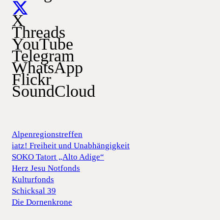
X
Threads
YouTube
Telegram
WhatsApp
Flickr
SoundCloud
Alpenregionstreffen
iatz! Freiheit und Unabhängigkeit
SOKO Tatort „Alto Adige“
Herz Jesu Notfonds
Kulturfonds
Schicksal 39
Die Dornenkrone