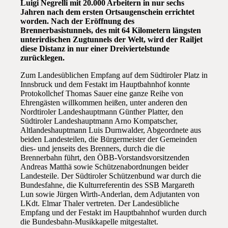
Luigi Negrelli mit 20.000 Arbeitern in nur sechs
Jahren nach dem ersten Ortsaugenschein errichtet
worden. Nach der Eröffnung des
Brennerbasistunnels, des mit 64 Kilometern längsten
unterirdischen Zugtunnels der Welt, wird der Railjet
diese Distanz in nur einer Dreiviertelstunde
zurücklegen.
Zum Landesüblichen Empfang auf dem Südtiroler Platz in
Innsbruck und dem Festakt im Hauptbahnhof konnte
Protokollchef Thomas Sauer eine ganze Reihe von
Ehrengästen willkommen heißen, unter anderen den
Nordtiroler Landeshauptmann Günther Platter, den
Südtiroler Landeshauptmann Arno Kompatscher,
Altlandeshauptmann Luis Durnwalder, Abgeordnete aus
beiden Landesteilen, die Bürgermeister der Gemeinden
dies- und jenseits des Brenners, durch die die
Brennerbahn führt, den ÖBB-Vorstandsvorsitzenden
Andreas Matthä sowie Schützenabordnungen beider
Landesteile. Der Südtiroler Schützenbund war durch die
Bundesfahne, die Kulturreferentin des SSB Margareth
Lun sowie Jürgen Wirth-Anderlan, dem Adjutanten von
LKdt. Elmar Thaler vertreten. Der Landesübliche
Empfang und der Festakt im Hauptbahnhof wurden durch
die Bundesbahn-Musikkapelle mitgestaltet.