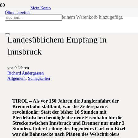
Mein Konto
Öffnungszeiten
150 Jahre Brennerbahn – SSB-
Produkt
wurde deinem Warenkorb hinzugefügt.
Abordnung beim Festakt mit
Landesüblichem Empfang in
Innsbruck
vor 9 Jahren
Richard Andergassen
Allgemein
,
Schlagzeilen
TIROL – Als vor 150 Jahren die Jungfernfahrt der
Brennerbahn stattfand, war die Zeitersparnis
revolutionär: Statt der bisher 16 Stunden mit
Pferdekutschen benötigte die neue Eisenbahn für die
Strecke zwischen Innsbruck und Brenner nur mehr 3
Stunden. Unter Leitung des Ingenieurs Carl von Etzel
war die Bahnstecke nach Plänen des Welschtirolers