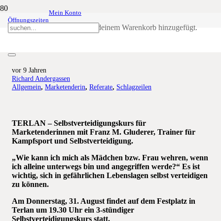
Mein Konto
Öffnungszeiten
Selbstverteidigungskurs für
Produkt
wurde deinem Warenkorb hinzugefügt.
Marketenderinnen
vor 9 Jahren
Richard Andergassen
Allgemein
,
Marketenderin
,
Referate
,
Schlagzeilen
TERLAN – Selbstverteidigungskurs für
Marketenderinnen mit Franz M. Gluderer,
Trainer für
Kampfsport und Selbstverteidigung.
„Wie kann ich mich als Mädchen bzw. Frau wehren, wenn
ich alleine unterwegs bin und angegriffen werde?“ Es ist
wichtig, sich in gefährlichen Lebenslagen selbst verteidigen
zu können.
Am Donnerstag, 31. August findet auf dem Festplatz in
Terlan um 19.30 Uhr
ein 3-stündiger
Selbstverteidigungskurs statt.