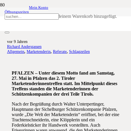
Mein Konto
Öffnungszeiten
„Mir Tiroler Madln. Mitanonder für
Produkt
wurde deinem Warenkorb hinzugefügt.
Tradition und insere Hoamet“
vor 9 Jahren
Richard Andergassen
Allgemein
,
Marketenderin
,
Referate
,
Schlagzeilen
PFALZEN – Unter diesem Motto fand am Samstag,
27. Mai in Pfalzen das 2. Tiroler
Marketenderinnentreffen statt. Im Mittelpunkt dieses
Treffens standen die Marketenderinnen der
Schützenkompanien der drei Teile Tirols.
Nach der Begrüßung durch Walter Unterpertinger,
Hauptmann der Sichelburger Schützenkompanie Pfalzen,
wurde „Die Welt der Marketenderin“ eröffnet, bei der eine
Trachtenschneiderin, eine Klöpplerin und ein
Federkielsticker ihr Handwerk vorstellten. Auch
Friseurinnen waren anwesend, die den Marketenderinnen