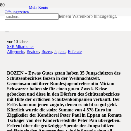
Mein Konto
Öffnungszeiten
Jungschützen aktiv: 4.578 Euro für
Produkt
wurde deinem Warenkorb hinzugefügt.
guten Zweck
vor 10 Jahren
SSB Mitarbeiter
Allgemein
,
Bezirke
,
Bozen
,
Jugend
,
Referate
BOZEN – Etwas Gutes getan haben 35 Jungschützen des
Schützenbezirkes Bozen in der Weihnachtszeit.
Gemeinsam mit ihrer Bundesjugendreferentin Miriam
Schwarzer haben sie für einen guten Zweck Kekse
gebacken und diese in den Dörfern des Schützenbezirkes
mit Hilfe der örtlichen Schützenkompanien verkauft. Der
Erlös kam nun jenen zugute, denen es nicht so gut geht.
Kürzlich wurde die stolze Summe von 4.578 Euro im
Zigglkeller der Konditorei Peter Paul in Eppan an Renate
Tschager von der Kinderkrebshilfe Peter Pan übergeben.
Erfreut über die großzügige Spende der Jungschützen
erklärte sie den Anwesenden, wie die Spende sinnvoll