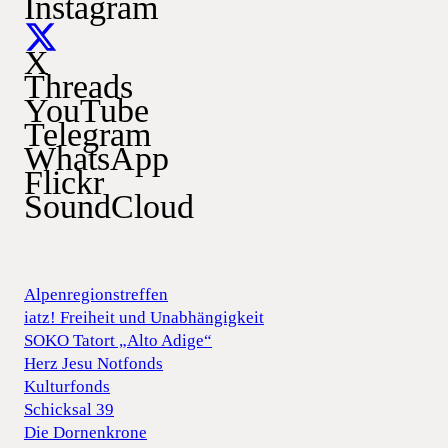
Instagram
X
Threads
YouTube
Telegram
WhatsApp
Flickr
SoundCloud
Alpenregionstreffen
iatz! Freiheit und Unabhängigkeit
SOKO Tatort „Alto Adige“
Herz Jesu Notfonds
Kulturfonds
Schicksal 39
Die Dornenkrone