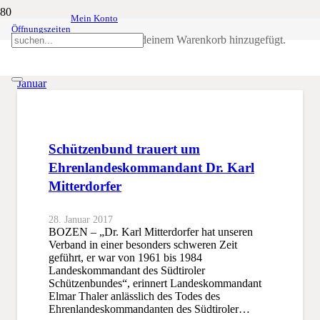
Mein Konto
Öffnungszeiten
Monat:
Januar 2017
Produkt
wurde deinem Warenkorb hinzugefügt.
SSB
2017
Januar
Schützenbund trauert um
Ehrenlandeskommandant Dr. Karl
Mitterdorfer
28. Januar 2017
BOZEN – „Dr. Karl Mitterdorfer hat unseren
Verband in einer besonders schweren Zeit
geführt, er war von 1961 bis 1984
Landeskommandant des Südtiroler
Schützenbundes“, erinnert Landeskommandant
Elmar Thaler anlässlich des Todes des
Ehrenlandeskommandanten des Südtiroler…