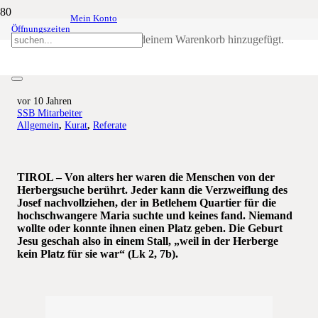
Mein Konto
Öffnungszeiten
Weihnachtsbotschaft:
Produkt
wurde deinem Warenkorb hinzugefügt.
„Herbergsuche“
vor 10 Jahren
SSB Mitarbeiter
Allgemein
,
Kurat
,
Referate
TIROL – Von alters her waren die Menschen von der
Herbergsuche berührt. Jeder kann die Verzweiflung des
Josef nachvollziehen, der in Betlehem Quartier für die
hochschwangere Maria suchte und keines fand. Niemand
wollte oder konnte ihnen einen Platz geben. Die Geburt
Jesu geschah also in einem Stall, „weil in der Herberge
kein Platz für sie war“ (Lk 2, 7b).