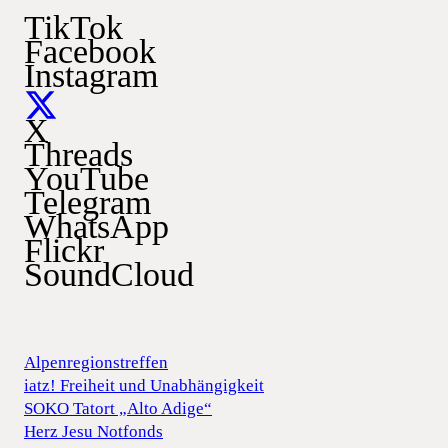
TikTok
Facebook
Instagram
X
Threads
YouTube
Telegram
WhatsApp
Flickr
SoundCloud
Alpenregionstreffen
iatz! Freiheit und Unabhängigkeit
SOKO Tatort „Alto Adige“
Herz Jesu Notfonds