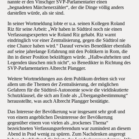
nannte er den Vinschger SVP-Parlamentarier einen
„begnadeten Märchenerzähler“, der die Dinge völlig anders
darstellen würde, als sie sind.
In seiner Wortmeldung lobte er u.a. seinen Kollegen Roland
Riz für seine Arbeit: „Wir haben in Südtirol noch nie einen
Verfassungsexperten wie Roland Riz gehabt. Riz warnt
eindringlich vor einer Zentralisierung, gegen die Südtirol nie
eine Chance haben wird.“ Darauf verwies Benedikter ebenfalls
auf seine jahrelange Erfahrung mit den Politikern in Rom, die
ihn in dieser Position bekräftigen würde. „Halbwahrheiten und
Legenden täuschen mich nicht“, so Benedikter in Richtung des
SVP-Parlamentariers Albrecht Plangger.
Weitere Wortmeldungen aus dem Publikum drehten sich vor
allem um die Themen der Zentralisierung, der möglichen
Gefahren für die Südtirol-Autonomie sowie die vieldiskutierte
Schutzklausel, die sich am Ende als „Übergangsbestimmung“
herausstellte, was auch Albrecht Plangger bestätigte.
Das Interesse der Bevölkerung war insgesamt sehr groß und
von einem angeblichen Desinteresse der Bevölkerung
gegenüber einem von vielen als „trockenes Thema“
bezeichneten Verfassungsreferendum war zumindest an diesem
Abend in Prad wenig zu spüren. Zum Nachdenken angeregt