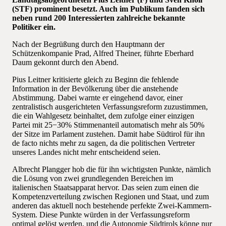
(STF) prominent besetzt. Auch im Publikum fanden sich
neben rund 200 Interessierten zahlreiche bekannte
Politiker ein.
Nach der Begrüßung durch den Hauptmann der
Schützenkompanie Prad, Alfred Theiner, führte Eberhard
Daum gekonnt durch den Abend.
Pius Leitner kritisierte gleich zu Beginn die fehlende
Information in der Bevölkerung über die anstehende
Abstimmung. Dabei warnte er eingehend davor, einer
zentralistisch ausgerichteten Verfassungsreform zuzustimmen,
die ein Wahlgesetz beinhaltet, dem zufolge einer einzigen
Partei mit 25−30% Stimmenanteil automatisch mehr als 50%
der Sitze im Parlament zustehen. Damit habe Südtirol für ihn
de facto nichts mehr zu sagen, da die politischen Vertreter
unseres Landes nicht mehr entscheidend seien.
Albrecht Plangger hob die für ihn wichtigsten Punkte, nämlich
die Lösung von zwei grundlegenden Bereichen im
italienischen Staatsapparat hervor. Das seien zum einen die
Kompetenzverteilung zwischen Regionen und Staat, und zum
anderen das aktuell noch bestehende perfekte Zwei-Kammern-
System. Diese Punkte würden in der Verfassungsreform
optimal gelöst werden, und die Autonomie Südtirols könne nur