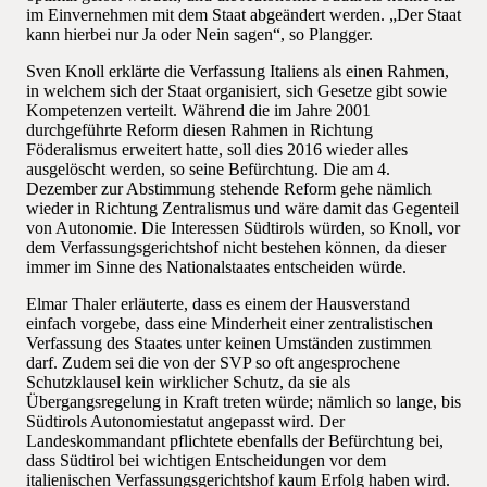
im Einvernehmen mit dem Staat abgeändert werden. „Der Staat
kann hierbei nur Ja oder Nein sagen“, so Plangger.
Sven Knoll erklärte die Verfassung Italiens als einen Rahmen,
in welchem sich der Staat organisiert, sich Gesetze gibt sowie
Kompetenzen verteilt. Während die im Jahre 2001
durchgeführte Reform diesen Rahmen in Richtung
Föderalismus erweitert hatte, soll dies 2016 wieder alles
ausgelöscht werden, so seine Befürchtung. Die am 4.
Dezember zur Abstimmung stehende Reform gehe nämlich
wieder in Richtung Zentralismus und wäre damit das Gegenteil
von Autonomie. Die Interessen Südtirols würden, so Knoll, vor
dem Verfassungsgerichtshof nicht bestehen können, da dieser
immer im Sinne des Nationalstaates entscheiden würde.
Elmar Thaler erläuterte, dass es einem der Hausverstand
einfach vorgebe, dass eine Minderheit einer zentralistischen
Verfassung des Staates unter keinen Umständen zustimmen
darf. Zudem sei die von der SVP so oft angesprochene
Schutzklausel kein wirklicher Schutz, da sie als
Übergangsregelung in Kraft treten würde; nämlich so lange, bis
Südtirols Autonomiestatut angepasst wird. Der
Landeskommandant pflichtete ebenfalls der Befürchtung bei,
dass Südtirol bei wichtigen Entscheidungen vor dem
italienischen Verfassungsgerichtshof kaum Erfolg haben wird.