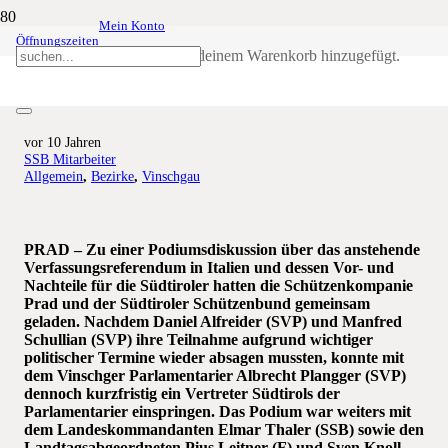
Mein Konto
Öffnungszeiten
Diskussion zur Verfassungsreform:
Produkt
wurde deinem Warenkorb hinzugefügt.
Harte Fronten zwischen Lagern
vor 10 Jahren
SSB Mitarbeiter
Allgemein
,
Bezirke
,
Vinschgau
PRAD – Zu einer Podiumsdiskussion über das anstehende
Verfassungsreferendum in Italien und dessen Vor- und
Nachteile für die Südtiroler hatten die Schützenkompanie
Prad und der Südtiroler Schützenbund gemeinsam
geladen. Nachdem Daniel Alfreider (SVP) und Manfred
Schullian (SVP) ihre Teilnahme aufgrund wichtiger
politischer Termine wieder absagen mussten, konnte mit
dem Vinschger Parlamentarier Albrecht Plangger (SVP)
dennoch kurzfristig ein Vertreter Südtirols der
Parlamentarier einspringen. Das Podium war weiters mit
dem Landeskommandanten Elmar Thaler (SSB) sowie den
Landtagsabgeordneten Pius Leitner (F) und Sven Knoll