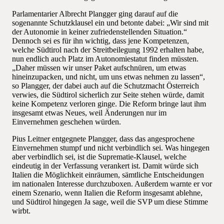
Parlamentarier Albrecht Plangger ging darauf auf die
sogenannte Schutzklausel ein und betonte dabei: „Wir sind mit
der Autonomie in keiner zufriedenstellenden Situation.“
Dennoch sei es für ihn wichtig, dass jene Kompetenzen,
welche Südtirol nach der Streitbeilegung 1992 erhalten habe,
nun endlich auch Platz im Autonomiestatut finden müssten.
„Daher müssen wir unser Paket aufschnüren, um etwas
hineinzupacken, und nicht, um uns etwas nehmen zu lassen“,
so Plangger, der dabei auch auf die Schutzmacht Österreich
verwies, die Südtirol sicherlich zur Seite stehen würde, damit
keine Kompetenz verloren ginge. Die Reform bringe laut ihm
insgesamt etwas Neues, weil Änderungen nur im
Einvernehmen geschehen würden.
Pius Leitner entgegnete Plangger, dass das angesprochene
Einvernehmen stumpf und nicht verbindlich sei. Was hingegen
aber verbindlich sei, ist die Suprematie-Klausel, welche
eindeutig in der Verfassung verankert ist. Damit würde sich
Italien die Möglichkeit einräumen, sämtliche Entscheidungen
im nationalen Interesse durchzuboxen. Außerdem warnte er vor
einem Szenario, wenn Italien die Reform insgesamt ablehne,
und Südtirol hingegen Ja sage, weil die SVP um diese Stimme
wirbt.