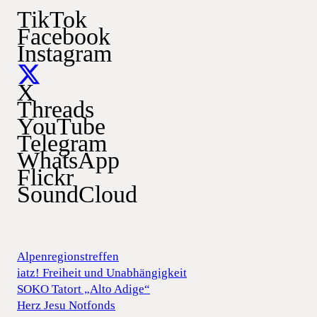
TikTok
Facebook
Instagram
X
Threads
YouTube
Telegram
WhatsApp
Flickr
SoundCloud
Alpenregionstreffen
iatz! Freiheit und Unabhängigkeit
SOKO Tatort „Alto Adige“
Herz Jesu Notfonds