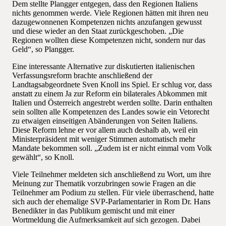
Dem stellte Plangger entgegen, dass den Regionen Italiens
nichts genommen werde. Viele Regionen hätten mit ihren neu
dazugewonnenen Kompetenzen nichts anzufangen gewusst
und diese wieder an den Staat zurückgeschoben. „Die
Regionen wollten diese Kompetenzen nicht, sondern nur das
Geld“, so Plangger.
Eine interessante Alternative zur diskutierten italienischen
Verfassungsreform brachte anschließend der
Landtagsabgeordnete Sven Knoll ins Spiel. Er schlug vor, dass
anstatt zu einem Ja zur Reform ein bilaterales Abkommen mit
Italien und Österreich angestrebt werden sollte. Darin enthalten
sein sollten alle Kompetenzen des Landes sowie ein Vetorecht
zu etwaigen einseitigen Abänderungen von Seiten Italiens.
Diese Reform lehne er vor allem auch deshalb ab, weil ein
Ministerpräsident mit weniger Stimmen automatisch mehr
Mandate bekommen soll. „Zudem ist er nicht einmal vom Volk
gewählt“, so Knoll.
Viele Teilnehmer meldeten sich anschließend zu Wort, um ihre
Meinung zur Thematik vorzubringen sowie Fragen an die
Teilnehmer am Podium zu stellen. Für viele überraschend, hatte
sich auch der ehemalige SVP-Parlamentarier in Rom Dr. Hans
Benedikter in das Publikum gemischt und mit einer
Wortmeldung die Aufmerksamkeit auf sich gezogen. Dabei