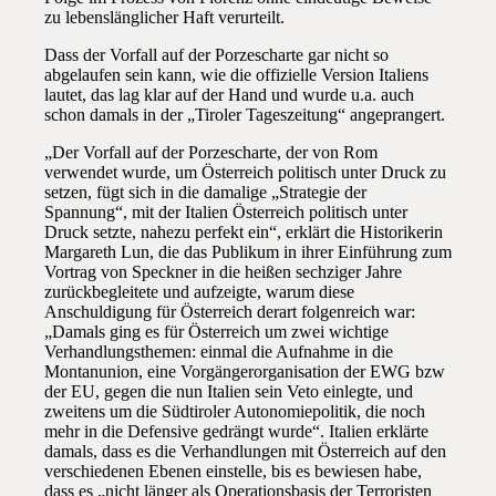
zu lebenslänglicher Haft verurteilt.
Dass der Vorfall auf der Porzescharte gar nicht so
abgelaufen sein kann, wie die offizielle Version Italiens
lautet, das lag klar auf der Hand und wurde u.a. auch
schon damals in der „Tiroler Tageszeitung“ angeprangert.
„Der Vorfall auf der Porzescharte, der von Rom
verwendet wurde, um Österreich politisch unter Druck zu
setzen, fügt sich in die damalige „Strategie der
Spannung“, mit der Italien Österreich politisch unter
Druck setzte, nahezu perfekt ein“, erklärt die Historikerin
Margareth Lun, die das Publikum in ihrer Einführung zum
Vortrag von Speckner in die heißen sechziger Jahre
zurückbegleitete und aufzeigte, warum diese
Anschuldigung für Österreich derart folgenreich war:
„Damals ging es für Österreich um zwei wichtige
Verhandlungsthemen: einmal die Aufnahme in die
Montanunion, eine Vorgängerorganisation der EWG bzw
der EU, gegen die nun Italien sein Veto einlegte, und
zweitens um die Südtiroler Autonomiepolitik, die noch
mehr in die Defensive gedrängt wurde“. Italien erklärte
damals, dass es die Verhandlungen mit Österreich auf den
verschiedenen Ebenen einstelle, bis es bewiesen habe,
dass es „nicht länger als Operationsbasis der Terroristen