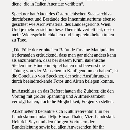
diene, die in Italien Attentate verübten“.
Speckner hat Akten des Österreichischen Staatsarchivs
durchforstet und Bestände des Innenministeriums ebenso
gesichtet wie Archivmaterial des Landesgerichts Wien.
Und je mehr er sich in diese Thematik vertieft hat, desto
mehr Widersprüchlichkeiten und Ungereimtheiten traten
zu Tage.
„Die Fülle der ermittelten Befunde für eine Manipulation
ist dermaßen erdrückend, dass man gar nicht anders kann
als anzunehmen, dass bei diesem Krimi italienische
Stellen ihre Hände im Spiel hatten und bewusst die
Tötung von vier Menschen in Kauf genommen haben“, ist
die Conclusio von Speckner, der seine Ausführungen
durch beeindruckende Fotos und Akten belegen konnte.
Im Anschluss an das Referat hatten die Zuhörer, die den
Vortrag mit großer Spannung und Aufmerksamkeit
verfolgt hatten, noch die Möglichkeit, Fragen zu stellen.
Abschließend bedankte sich Kulturreferentin Lun bei
Landeskommandant Mjr. Elmar Thaler, Vize-Landeskdt.
Heinrich Seyr und den übrigen Vertretern der
Bundesleitung sowie bei allen Anwesenden für ihr