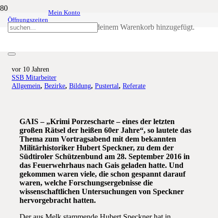
Mein Konto
Öffnungszeiten
Krimi Porzescharte: Spannung und
Produkt
wurde deinem Warenkorb hinzugefügt.
Staunen bei Vortragsabend in Gais
vor 10 Jahren
SSB Mitarbeiter
Allgemein
,
Bezirke
,
Bildung
,
Pustertal
,
Referate
GAIS – „Krimi Porzescharte – eines der letzten
großen Rätsel der heißen 60er Jahre“, so lautete das
Thema zum Vortragsabend mit dem bekannten
Militärhistoriker Hubert Speckner, zu dem der
Südtiroler Schützenbund am 28. September 2016 in
das Feuerwehrhaus nach Gais geladen hatte. Und
gekommen waren viele, die schon gespannt darauf
waren, welche Forschungsergebnisse die
wissenschaftlichen Untersuchungen von Speckner
hervorgebracht hatten.
Der aus Melk stammende Hubert Speckner hat in