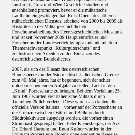
Innsbruck, Graz und Wien Geschichte studiert und
anschließend promoviert, bevor er die militärische
Laufbahn eingeschlagen hat. Er ist Oberst des höheren
militärfachlichen Dienstes, arbeitete von 2000 bis 2009 als
Historiker in der Militärgeschichtlichen
Forschungsabteilung des Heeresgeschichtlichen Museums
und ist seit November 2009 Hauptlehroffizier und
Forscher an der Landesverteidigungsakademie mit dem
Themenschwerpunkt „Kulturgüterschutz“ und
zeithistorischen Arbeiten zu den Einsätzen des
österreichischen Bundesheeres.
2007, als sich der Einsatz des österreichischen
Bundesheeres an der österreichisch-italienischen Grenze
zum 40. Mal jährte, hat er begonnen, sich der schier
unlösbar scheinenden Aufgabe zu stellen, Licht in den
„Krimi“ Porzescharte zu bringen. Bei dem Vorfall am 25.
Juni 1967 wurden vier italienische Militärs durch
Tretminen tödlich verletzt. Diese waren – so lautete die
offizielle Version Italiens − vorher auf der Porzescharte an
der Grenze zwischen Osttirol und Belluno durch
Südtirolaktivisten ausgelegt worden, die vorher einen
Strommast gesprengt hatten. Peter Kienesberger, der Arzt
Dr. Erhard Hartung und Egon Kufner wurden in der
Folge im Prozess von Florenz ohne eindeutige Beweise