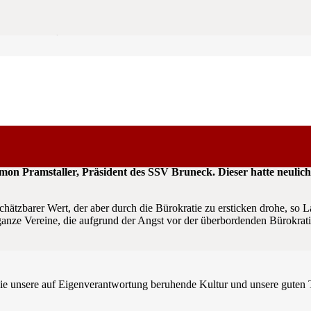
renamt
er, dass immer mehr Vereinsobleute aufgrund der unzulänglichen 
Simon Pramstaller, Präsident des SSV Bruneck. Dieser hatte neulic
chätzbarer Wert, der aber durch die Bürokratie zu ersticken drohe, so 
 ganze Vereine, die aufgrund der Angst vor der überbordenden Bürokra
ie unsere auf Eigenverantwortung beruhende Kultur und unsere guten Tr