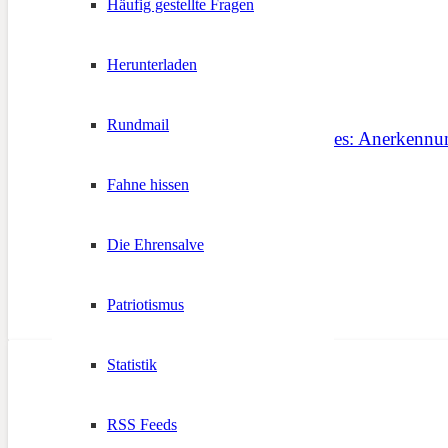
Häufig gestellte Fragen
Herunterladen
Rundmail
Zum Tag des Ehrenamtes: Anerkennung
Fahne hissen
5. Dezember 2025
Die Ehrensalve
Patriotismus
Statistik
RSS Feeds