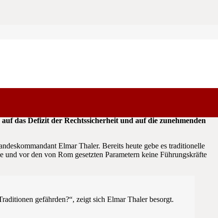
rechtlichen Rahmenbedingungen die Flinte ins Korn werfen, und
h auf das Defizit der Rechtssicherheit und auf die zunehmenden
Landeskommandant Elmar Thaler. Bereits heute gebe es traditionelle
tie und vor den von Rom gesetzten Parametern keine Führungskräfte
aditionen gefährden?“, zeigt sich Elmar Thaler besorgt.