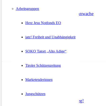
Arbeitsgruppen
Ehrenamt in Not – Mahnwache
Herz Jesu Notfonds EO
5. Dezember 2021
iatz! Freiheit und Unabhängigkeit
SOKO Tatort „Alto Adige“
Tiroler Schützenzeitung
Marketenderinnen
Jungschützen
Wo ein Wille, da ein Weg!