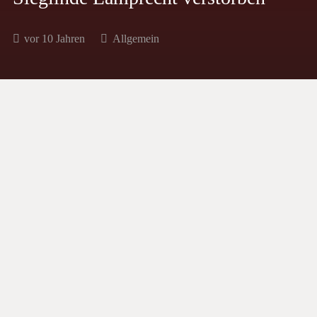
vor 10 Jahren
Allgemein
BOZEN – Der Südtiroler Schützenbund trauert
um seine ehemalige Bundesmarketenderin.
Sieglinde Lamprecht war von 2011 bis
2014 maßgeblich an der Reorganisation des
Marketenderinnenwesens auf Bundesebene
beteiligt. Sie ist am 7. April 2016 im Alter von
56 Jahren verstorben.
Sieglinde Lamprecht
, geboren am 1. Juni 1959,
war Mitarbeitern im Amt für Weiterbildung an der
Landesfachschule für Sozialberufe „Hannah
Arendt“. Von 2011 bis 2014 bekleidete sie das Amt