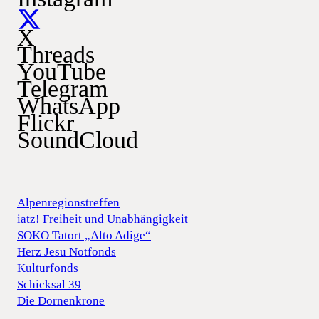
X
Threads
YouTube
Telegram
WhatsApp
Flickr
SoundCloud
Alpenregionstreffen
iatz! Freiheit und Unabhängigkeit
SOKO Tatort „Alto Adige“
Herz Jesu Notfonds
Kulturfonds
Schicksal 39
Die Dornenkrone