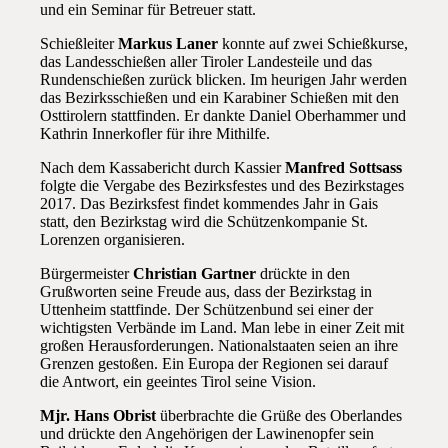
und ein Seminar für Betreuer statt.
Schießleiter
Markus Laner
konnte auf zwei Schießkurse,
das Landesschießen aller Tiroler Landesteile und das
Rundenschießen zurück blicken. Im heurigen Jahr werden
das Bezirksschießen und ein Karabiner Schießen mit den
Osttirolern stattfinden. Er dankte Daniel Oberhammer und
Kathrin Innerkofler für ihre Mithilfe.
Nach dem Kassabericht durch Kassier
Manfred Sottsass
folgte die Vergabe des Bezirksfestes und des Bezirkstages
2017. Das Bezirksfest findet kommendes Jahr in Gais
statt, den Bezirkstag wird die Schützenkompanie St.
Lorenzen organisieren.
Bürgermeister
Christian Gartner
drückte in den
Grußworten seine Freude aus, dass der Bezirkstag in
Uttenheim stattfinde. Der Schützenbund sei einer der
wichtigsten Verbände im Land. Man lebe in einer Zeit mit
großen Herausforderungen. Nationalstaaten seien an ihre
Grenzen gestoßen. Ein Europa der Regionen sei darauf
die Antwort, ein geeintes Tirol seine Vision.
Mjr. Hans Obrist
überbrachte die Grüße des Oberlandes
und drückte den Angehörigen der Lawinenopfer sein