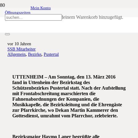
Mein Konto
Öffnungszeiten
Bezirkstag Schützenbezirk
Produkt
wurde deinem Warenkorb hinzugefügt.
Pustertal in Uttenheim
vor 10 Jahren
SSB Mitarbeiter
Allgemein
,
Bezirke
,
Pustertal
UTTENHEIM – Am Sonntag, den 13. März 2016
fand in Uttenheim der Bezirkstag des
Schützenbezirkes Pustertal statt. Nach der Aufstellung
mit Frontabschreitung marschierten die
Fahnenabordnungen der Kompanien, die
Musikkapelle, die Bezirksleitung und die Ehrengäste
zur Pfarrkirche, wo Dekan Martin Kammerer den
Gottesdienst, umrahmt vom Pfarrchor, zelebrierte.
Bezirksmajor Haymo Laner begrüßte alle