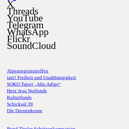
X
Threads
YouTube
Telegram
WhatsApp
Flickr
SoundCloud
Alpenregionstreffen
iatz! Freiheit und Unabhängigkeit
SOKO Tatort „Alto Adige“
Herz Jesu Notfonds
Kulturfonds
Schicksal 39
Die Dornenkrone
Bund Tiroler Schützenkompanien