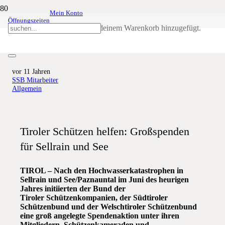
Mein Konto
Öffnungszeiten
TIROL IN NOT: Großspenden für
Produkt
wurde deinem Warenkorb hinzugefügt.
Sellrain und See
vor 11 Jahren
SSB Mitarbeiter
Allgemein
Tiroler Schützen helfen: Großspenden
für Sellrain und See
TIROL – Nach den Hochwasserkatastrophen in
Sellrain und See/Paznauntal im Juni des heurigen
Jahres initiierten der Bund der
Tiroler Schützenkompanien, der Südtiroler
Schützenbund und der Welschtiroler Schützenbund
eine groß angelegte Spendenaktion unter ihren
Mitgliedern, Schützenkameraden und