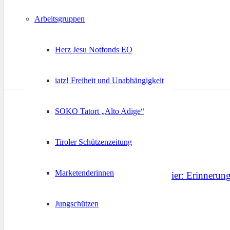
8. Juni 2021
Arbeitsgruppen
Herz Jesu Notfonds EO
iatz! Freiheit und Unabhängigkeit
SOKO Tatort „Alto Adige“
Tiroler Schützenzeitung
Marketenderinnen
Sepp-Kerschbaumer-Feier: Erinnerung
8. Dezember 2023
Jungschützen