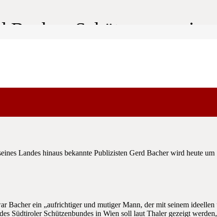
 Bacher. Schützen erweisen
haler ist heute eine 6-köpfige Delegation des Südtiroler Schü
seines Landes hinaus bekannte Publizisten Gerd Bacher wird heute um 
her ein „aufrichtiger und mutiger Mann, der mit seinem ideellen und m
es Südtiroler Schützenbundes in Wien soll laut Thaler gezeigt werden