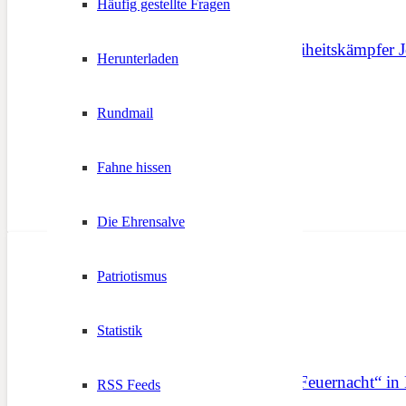
Häufig gestellte Fragen
Verlorene Heimat – Freiheitskämpfer 
Herunterladen
15. Februar 2015
Rundmail
Fahne hissen
Die Ehrensalve
Patriotismus
Statistik
Gedenkfeier „60 Jahre Feuernacht“ in
RSS Feeds