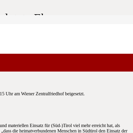
 letzte Ehre
tzenbundes nach Wien gereist, um Gerd Bacher die letzte Ehre
15 Uhr am Wiener Zentralfriedhof beigesetzt.
ateriellen Einsatz für (Süd-)Tirol viel mehr erreicht hat, als
, „dass die heimatverbundenen Menschen in Südtirol den Einsatz der