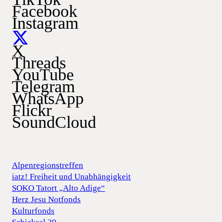
Facebook
Instagram
X
Threads
YouTube
Telegram
WhatsApp
Flickr
SoundCloud
Alpenregionstreffen
iatz! Freiheit und Unabhängigkeit
SOKO Tatort „Alto Adige“
Herz Jesu Notfonds
Kulturfonds