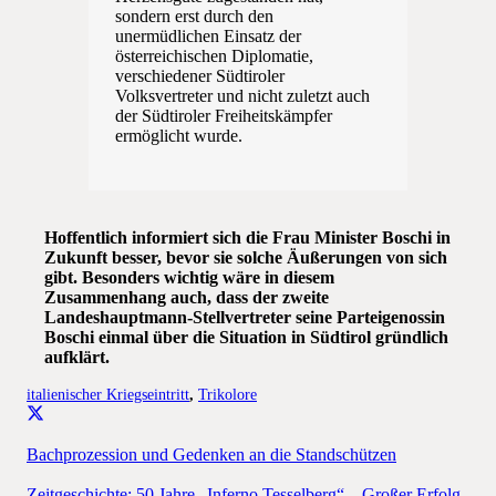
sondern erst durch den
unermüdlichen Einsatz der
österreichischen Diplomatie,
verschiedener Südtiroler
Volksvertreter und nicht zuletzt auch
der Südtiroler Freiheitskämpfer
ermöglicht wurde.
Hoffentlich informiert sich die Frau Minister Boschi in
Zukunft besser, bevor sie solche Äußerungen von sich
gibt. Besonders wichtig wäre in diesem
Zusammenhang auch, dass der zweite
Landeshauptmann-Stellvertreter seine Parteigenossin
Boschi einmal über die Situation in Südtirol gründlich
aufklärt.
italienischer Kriegseintritt
,
Trikolore
Bachprozession und Gedenken an die Standschützen
Zeitgeschichte: 50 Jahre „Inferno Tesselberg“ – Großer Erfolg