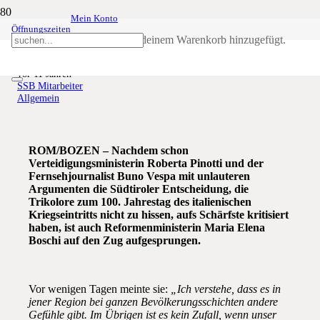
Mein Konto
Öffnungszeiten
Wir sind eben keine Italiener!
Produkt
wurde deinem Warenkorb hinzugefügt.
vor 11 Jahren
SSB Mitarbeiter
Allgemein
ROM/BOZEN – Nachdem schon
Verteidigungsministerin Roberta Pinotti und der
Fernsehjournalist Buno Vespa mit unlauteren
Argumenten die Südtiroler Entscheidung, die
Trikolore zum 100. Jahrestag des italienischen
Kriegseintritts nicht zu hissen, aufs Schärfste kritisiert
haben, ist auch Reformenministerin Maria Elena
Boschi auf den Zug aufgesprungen.
Vor wenigen Tagen meinte sie:
„Ich verstehe, dass es in
jener Region bei ganzen Bevölkerungsschichten andere
Gefühle gibt. Im Übrigen ist es kein Zufall, wenn unser