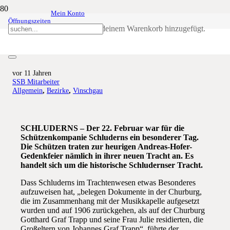
Mein Konto
Öffnungszeiten
Schluderns: Historische Tracht lebt
Produkt
wurde deinem Warenkorb hinzugefügt.
neu auf
vor 11 Jahren
SSB Mitarbeiter
Allgemein
,
Bezirke
,
Vinschgau
SCHLUDERNS – Der 22. Februar war für die
Schützenkompanie Schluderns ein besonderer Tag.
Die Schützen traten zur heurigen Andreas-Hofer-
Gedenkfeier nämlich in ihrer neuen Tracht an. Es
handelt sich um die historische Schludernser Tracht.
Dass Schluderns im Trachtenwesen etwas Besonderes
aufzuweisen hat, „belegen Dokumente in der Churburg,
die im Zusammenhang mit der Musikkapelle aufgesetzt
wurden und auf 1906 zurückgehen, als auf der Churburg
Gotthard Graf Trapp und seine Frau Julie residierten, die
Großeltern von Johannes Graf Trapp“, führte der